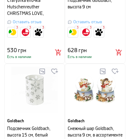
Cтатуэтка елочка
Подсвечник Goldblach,
Hutschenreuther
высота 9 см
CHRISTMAS LOVE,
11,4х6,3х6,3 см, красный
Оставить отзыв
Оставить отзыв
3
3
3
3
3
3
530
грн
628
грн
Есть в наличии
Есть в наличии
Goldbach
Goldbach
Подсвечник Goldbach,
Снежный шар Goldbach,
высота 15 см, белый
высота 9 см, в ассортименте