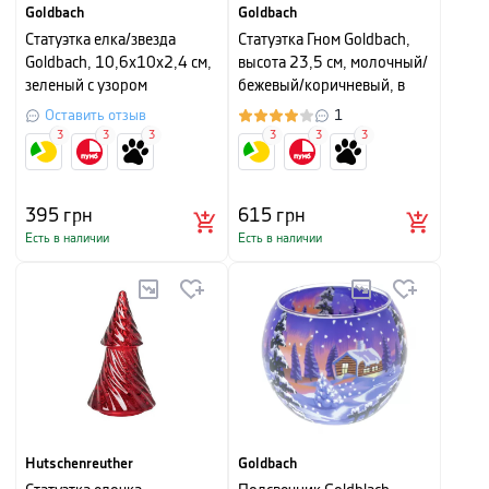
Goldbach
Goldbach
Cтатуэтка елка/звезда
Cтатуэтка Гном Goldbach,
Goldbach, 10,6х10х2,4 см,
высота 23,5 см, молочный/
зеленый с узором
бежевый/коричневый, в
ассортименте
Оставить отзыв
1
3
3
3
3
3
3
395
грн
615
грн
Есть в наличии
Есть в наличии
Hutschenreuther
Goldbach