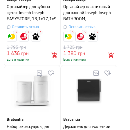
Органайзер для зубных
Органайзер пластиковый
щеток Joseph Joseph
для ванной Joseph Joseph
EASYSTORE, 13,1x17,1x9
BATHROOM,
см, серебристый
24,9х11,9х11,6 см, серый
Оставить отзыв
Оставить отзыв
3
3
3
3
3
3
1 795
грн
1 725
грн
1 436
грн
1 380
грн
Есть в наличии
Есть в наличии
Brabantia
Brabantia
Набор аксессуаров для
Держатель для туалетной