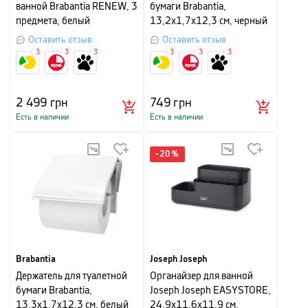
ванной Brabantia RENEW, 3
бумаги Brabantia,
предмета, белый
13,2х1,7х12,3 см, черный
Оставить отзыв
Оставить отзыв
3
3
3
3
3
3
2 499
грн
749
грн
Есть в наличии
Есть в наличии
-
20
%
Brabantia
Joseph Joseph
Держатель для туалетной
Органайзер для ванной
бумаги Brabantia,
Joseph Joseph EASYSTORE,
13,3х1,7х12,3 см, белый
24,9х11,6х11,9 см,