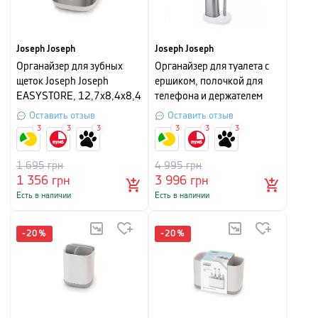
Joseph Joseph
Joseph Joseph
Органайзер для зубных
Органайзер для туалета с
щеток Joseph Joseph
ершиком, полочкой для
EASYSTORE, 12,7x8,4x8,4
телефона и держателем
см, серебристый
Joseph Joseph EASYSTORE
Оставить отзыв
Оставить отзыв
Plus,76x17,5x23,5 см,
3
3
3
3
3
3
белый с серебристым
1 695
грн
4 995
грн
1 356
грн
3 996
грн
Есть в наличии
Есть в наличии
-
20
%
-
20
%