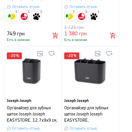
черный
Оставить отзыв
Оставить отзыв
3
3
3
3
3
3
1 725
грн
749
грн
1 380
грн
Есть в наличии
Есть в наличии
-
20
%
-
20
%
Joseph Joseph
Joseph Joseph
Органайзер для зубных
Органайзер для зубных
щеток Joseph Joseph
щеток Joseph Joseph
EASYSTORE, 12,7x9x9 см,
EASYSTORE,
черный
12,8x17,1x8,6 см, черный
Оставить отзыв
Оставить отзыв