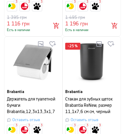
3
3
3
3
3
3
1 395
грн
1 495
грн
1 116
грн
1 196
грн
Есть в наличии
Есть в наличии
-
25
%
Brabantia
Brabantia
Держатель для туалетной
Стакан для зубных щеток
бумаги
Brabantia ReNew, размер
Brabantia,12,3х13,3х1,7
11,1х7,6 см см, черный
см, серебристый
Оставить отзыв
Оставить отзыв
3
3
3
3
3
3