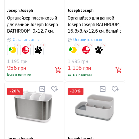
Joseph Joseph
Joseph Joseph
Органайзер пластиковый
Органайзер для ванной
для ванной Joseph Joseph
Joseph Joseph BATHROOM,
BATHROOM, 9х12,7 см,
16,8x8,4x12,6 см, белый с
серый
серым
Оставить отзыв
Оставить отзыв
3
3
3
3
3
3
1 195
грн
1 495
грн
956
грн
1 196
грн
Есть в наличии
Есть в наличии
-
20
%
-
20
%
Joseph Joseph
Joseph Joseph