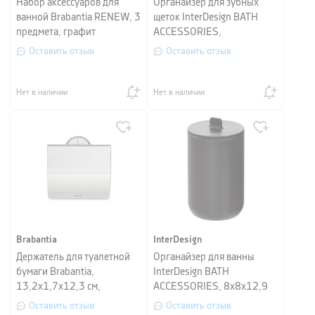
Набор аксессуаров для
Органайзер для зубных
ванной Brabantia RENEW, 3
щеток InterDesign BATH
предмета, графит
ACCESSORIES,
7,6x7,6x11,4 см, черный
Оставить отзыв
Оставить отзыв
Нет в наличии
Нет в наличии
Brabantia
InterDesign
Держатель для туалетной
Органайзер для ванны
бумаги Brabantia,
InterDesign BATH
13,2х1,7х12,3 см,
ACCESSORIES, 8x8x12,9
матовый стальной
см, черный
Оставить отзыв
Оставить отзыв