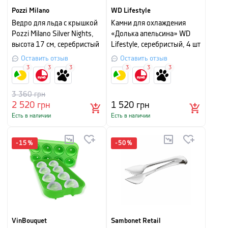
Pozzi Milano
WD Lifestyle
Ведро для льда с крышкой
Камни для охлаждения
Pozzi Milano Silver Nights,
«Долька апельсина» WD
высота 17 см, серебристый
Lifestyle, серебристый, 4 шт
Оставить отзыв
Оставить отзыв
3
3
3
3
3
3
3 360
грн
2 520
грн
1 520
грн
Есть в наличии
Есть в наличии
-
15
%
-
50
%
VinBouquet
Sambonet Retail