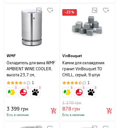
-
25
%
WMF
VinBouquet
Охладитель для вина WMF
Камни для охлаждения
AMBIENT WINE COOLER,
гранит VinBouquet TO
высота 23,7 см,
CHILL, серый, 9 штук
серебристый
1
1
3
3
3
3
3
3
1 170
грн
3 399
грн
878
грн
Есть в наличии
Есть в наличии