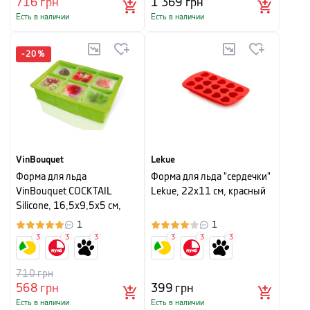
716
грн
1 369
грн
Есть в наличии
Есть в наличии
-
20
%
VinBouquet
Lekue
Форма для льда
Форма для льда "сердечки"
VinBouquet COCKTAIL
Lekue, 22х11 см, красный
Silicone, 16,5х9,5х5 см,
зеленый
1
1
3
3
3
3
3
3
710
грн
568
грн
399
грн
Есть в наличии
Есть в наличии