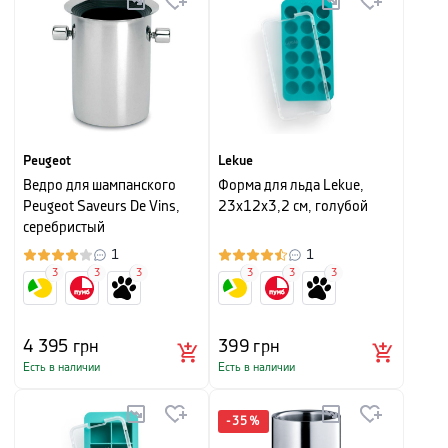
Peugeot
Lekue
Ведро для шампанского
Форма для льда Lekue,
Peugeot Saveurs De Vins,
23х12х3,2 см, голубой
серебристый
1
1
3
3
3
3
3
3
4 395
грн
399
грн
Есть в наличии
Есть в наличии
-
35
%