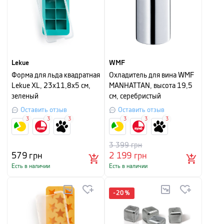
Lekue
WMF
Форма для льда квадратная
Охладитель для вина WMF
Lekue XL, 23х11,8х5 см,
MANHATTAN, высота 19,5
зеленый
см, серебристый
Оставить отзыв
Оставить отзыв
3
3
3
3
3
3
3 399
грн
579
грн
2 199
грн
Есть в наличии
Есть в наличии
-
20
%