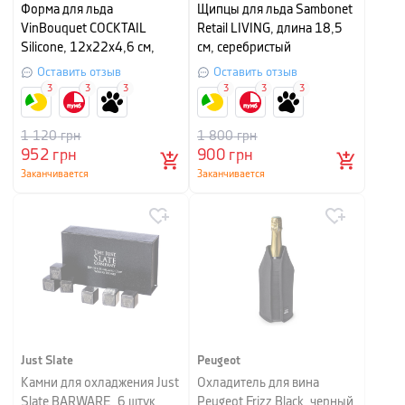
Форма для льда
Щипцы для льда Sambonet
VinBouquet COCKTAIL
Retail LIVING, длина 18,5
Silicone, 12х22х4,6 см,
см, серебристый
зеленый
Оставить отзыв
Оставить отзыв
3
3
3
3
3
3
1 120
грн
1 800
грн
952
грн
900
грн
Заканчивается
Заканчивается
Just Slate
Peugeot
Камни для охладжения Just
Охладитель для вина
Slate BARWARE, 6 штук,
Peugeot Frizz Black, черный