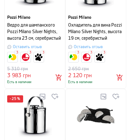
Pozzi Milano
Pozzi Milano
Ведро для шампанского
Охладитель для вина Pozzi
Pozzi Milano Silver Nights,
Milano Silver Nights, высота
высота 23 см, серебристый
19 см, серебристый
Оставить отзыв
Оставить отзыв
3
3
3
3
3
3
5 310
грн
2 650
грн
3 983
грн
2 120
грн
Есть в наличии
Есть в наличии
-
25
%