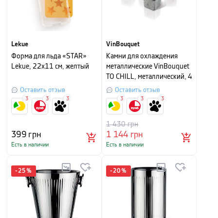
Lekue
VinBouquet
Форма для льда «STAR»
Камни для охлаждения
Lekue, 22х11 см, желтый
металлические VinBouquet
TO CHILL, металлический, 4
шт
Оставить отзыв
Оставить отзыв
3
3
3
3
3
3
1 430
грн
399
грн
1 144
грн
Есть в наличии
Есть в наличии
-
25
%
-
20
%