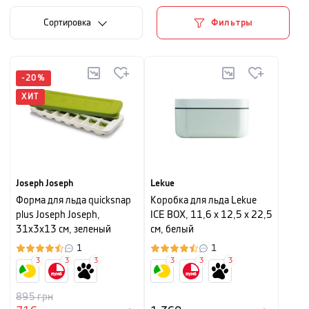
Cортировка
Фильтры
-
20
%
ХИТ
Joseph Joseph
Lekue
Форма для льда quicksnap
Коробка для льда Lekue
plus Joseph Joseph,
ICE BOX, 11,6 х 12,5 х 22,5
31х3х13 см, зеленый
см, белый
1
1
3
3
3
3
3
3
895
грн