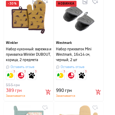
-
30
%
НОВИНКА
Winkler
Westmark
Набор кухонный: варежка и
Набор прихваток Mini
прихватка Winkler DUBOUT,
Westmark, 16х14 см,
корица, 2 предмета
черный, 2 шт
Оставить отзыв
Оставить отзыв
3
3
3
3
3
3
555
грн
389
грн
990
грн
Заканчивается
Заканчивается