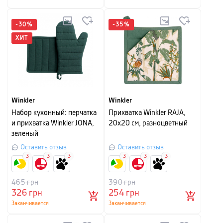
-
30
%
-
35
%
ХИТ
Winkler
Winkler
Набор кухонный: перчатка
Прихватка Winkler RAJA,
и прихватка Winkler JONA,
20x20 см, разноцветный
зеленый
Оставить отзыв
Оставить отзыв
3
3
3
3
3
3
465
грн
390
грн
326
грн
254
грн
Заканчивается
Заканчивается