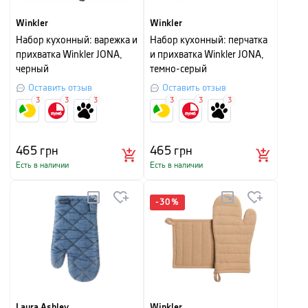
Winkler
Winkler
Набор кухонный: варежка и
Набор кухонный: перчатка
прихватка Winkler JONA,
и прихватка Winkler JONA,
черный
темно-серый
Оставить отзыв
Оставить отзыв
3
3
3
3
3
3
465
грн
465
грн
Есть в наличии
Есть в наличии
-
30
%
Laura Ashley
Winkler