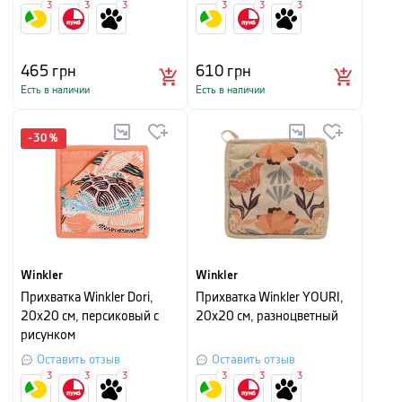
3
3
3
3
3
3
465
грн
610
грн
Есть в наличии
Есть в наличии
-
30
%
Winkler
Winkler
Прихватка Winkler Dori,
Прихватка Winkler YOURI,
20х20 см, персиковый с
20х20 см, разноцветный
рисунком
Оставить отзыв
Оставить отзыв
3
3
3
3
3
3