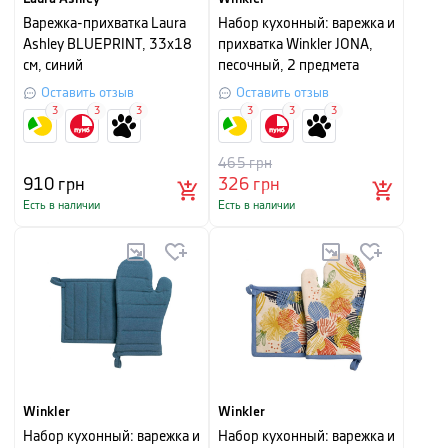
Варежка-прихватка Laura
Набор кухонный: варежка и
Ashley BLUEPRINT, 33х18
прихватка Winkler JONA,
см, синий
песочный, 2 предмета
Оставить отзыв
Оставить отзыв
3
3
3
3
3
3
465
грн
910
грн
326
грн
Есть в наличии
Есть в наличии
Winkler
Winkler
Набор кухонный: варежка и
Набор кухонный: варежка и