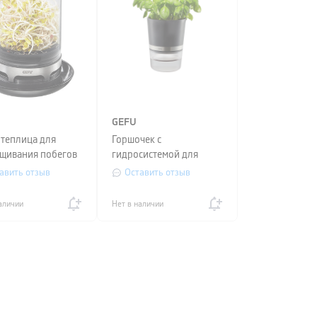
GEFU
теплица для
Горшочек с
щивания побегов
гидросистемой для
Kitchen Aids
выращивания зелени
авить отзыв
Оставить отзыв
0)
GEFU Herb pot
BOTANICO, диаметр
аличии
Нет в наличии
14,2 см, черный