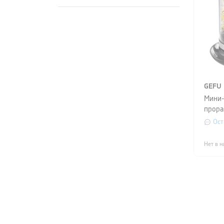
GEFU
Мини-
прора
GEFU 
Ост
(1891
Нет в н