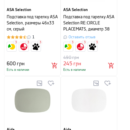
ASA Selection
ASA Selection
Подставка под тарелку ASA
Подставка под тарелку ASA
Selection, размеры 46х33
Selection RE:CIRCLE
см, серый
PLACEMATS, диаметр 38
см, зеленый
1
Оставить отзыв
3
3
3
3
3
3
490
грн
600
грн
245
грн
Есть в наличии
Есть в наличии
Aida
Aida