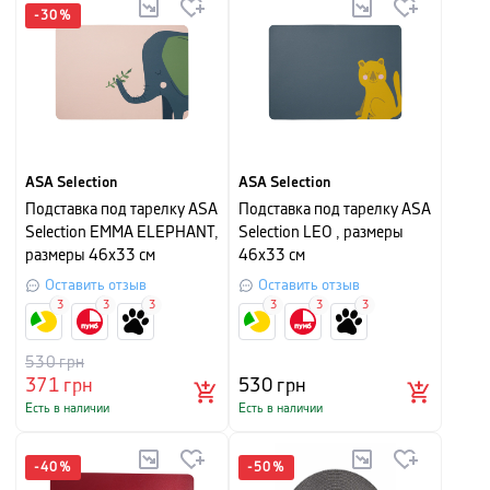
-
30
%
ASA Selection
ASA Selection
Подставка под тарелку ASA
Подставка под тарелку ASA
Selection EMMA ELEPHANT,
Selection LEO , размеры
размеры 46х33 см
46х33 см
Оставить отзыв
Оставить отзыв
3
3
3
3
3
3
530
грн
371
грн
530
грн
Есть в наличии
Есть в наличии
-
40
%
-
50
%