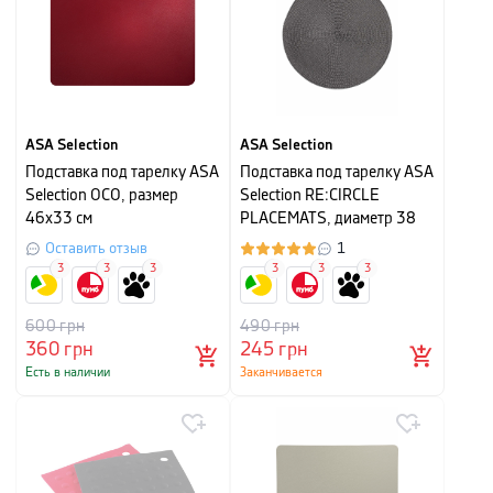
ASA Selection
ASA Selection
Подставка под тарелку ASA
Подставка под тарелку ASA
Selection OCO, размер
Selection RE:CIRCLE
46х33 см
PLACEMATS, диаметр 38
см, антрацит
Оставить отзыв
1
3
3
3
3
3
3
600
грн
490
грн
360
грн
245
грн
Есть в наличии
Заканчивается