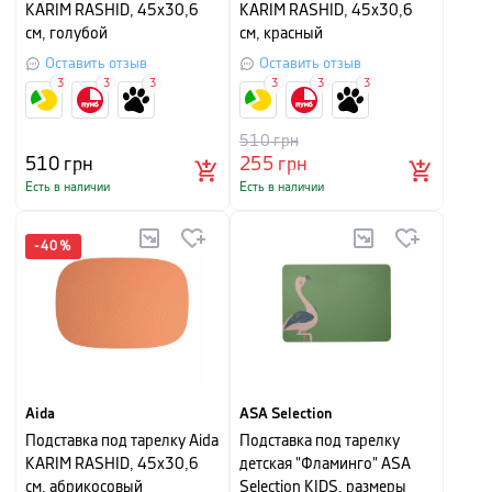
KARIM RASHID, 45х30,6
KARIM RASHID, 45х30,6
см, голубой
см, красный
Оставить отзыв
Оставить отзыв
3
3
3
3
3
3
510
грн
510
грн
255
грн
Есть в наличии
Есть в наличии
-
40
%
Aida
ASA Selection
Подставка под тарелку Aida
Подставка под тарелку
KARIM RASHID, 45х30,6
детская "Фламинго" ASA
см, абрикосовый
Selection KIDS, размеры