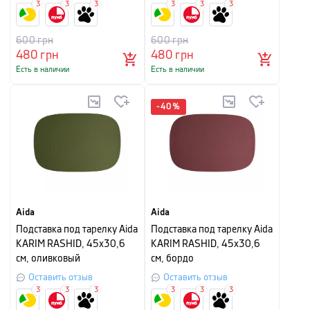
3
3
3
3
3
3
600
грн
600
грн
480
грн
480
грн
Есть в наличии
Есть в наличии
-
40
%
Aida
Aida
Подставка под тарелку Aida
Подставка под тарелку Aida
KARIM RASHID, 45х30,6
KARIM RASHID, 45х30,6
см, оливковый
см, бордо
Оставить отзыв
Оставить отзыв
3
3
3
3
3
3