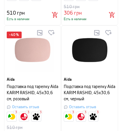
510
грн
510
грн
306
грн
Есть в наличии
Есть в наличии
-
40
%
Aida
Aida
Подставка под тарелку Aida
Подставка под тарелку Aida
KARIM RASHID, 45х30,6
KARIM RASHID, 45х30,6
см, розовый
см, черный
Оставить отзыв
Оставить отзыв
3
3
3
3
3
3
510
грн