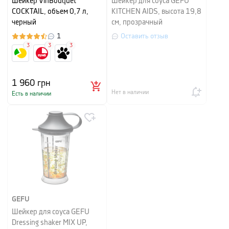
Шейкер VinBouquet
Шейкер для соуса GEFU
COCKTAIL, объем 0,7 л,
KITCHEN AIDS, высота 19,8
черный
см, прозрачный
1
Оставить отзыв
3
3
3
1 960
грн
Нет в наличии
Есть в наличии
GEFU
Шейкер для соуса GEFU
Dressing shaker MIX UP,