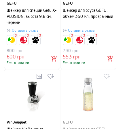
GEFU
GEFU
Шейкер для специй Gefu X-
Шейкер для соуса GEFU,
PLOSION, высота 9,8 см,
объем 350 мл, прозрачный
черный
Оставить отзыв
Оставить отзыв
3
3
3
3
3
3
800
грн
790
грн
600
грн
553
грн
Есть в наличии
Есть в наличии
VinBouquet
GEFU