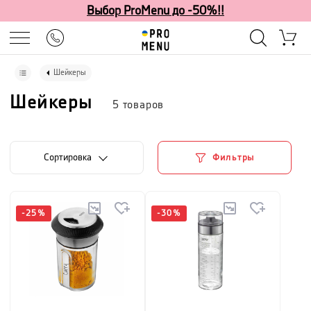
Выбор ProMenu до -50%!!
Шейкеры
Шейкеры
5
товаров
Cортировка
Фильтры
-
25
%
-
30
%