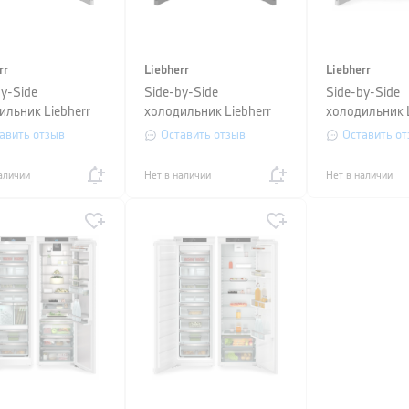
rr
Liebherr
Liebherr
by-Side
Side-by-Side
Side-by-Side
ильник Liebherr
холодильник Liebherr
холодильник L
fd 5227 +SRBsfc
(SFNbdd 5227+SRbdd
(SFNsfd 5227
авить отзыв
Оставить отзыв
Оставить от
)
5220)
5220)
аличии
Нет в наличии
Нет в наличии