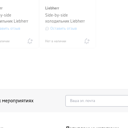
rr
Liebherr
y-side
Side-by-side
ильник Liebherr
холодильник Liebherr
di 5188+IRBdi
(SIFNe 5108+IRe 5100)
авить отзыв
Оставить отзыв
)
аличии
Нет в наличии
х мероприятиях