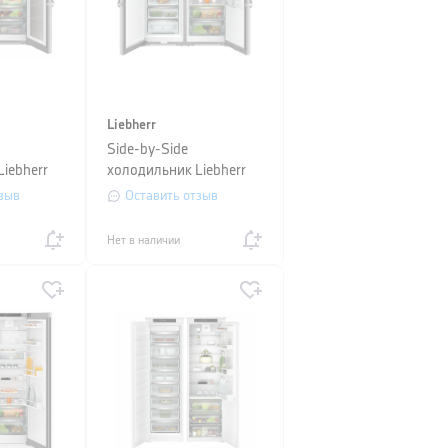
Liebherr
Side-by-Side
iebherr
холодильник Liebherr
+SRBstc
(SBNsdd 526i + SRsdc
зыв
Оставить отзыв
525i)
Нет в наличии