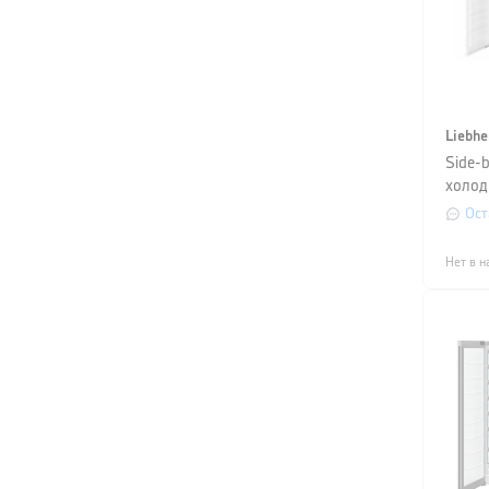
Liebhe
Side-b
холод
(SIFN
Ост
5190
Нет в н