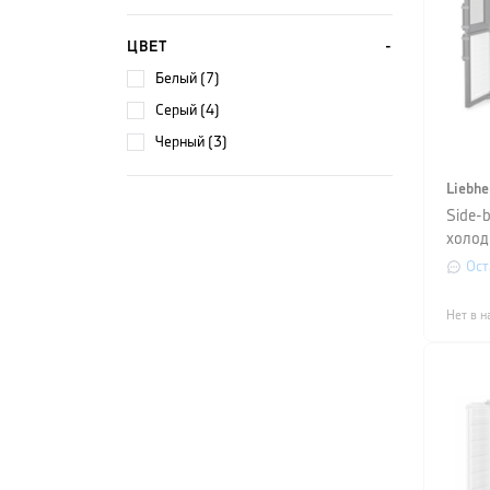
ЦВЕТ
белый (7)
серый (4)
черный (3)
Liebhe
Side-
холод
(SRBb
Ост
529i)
Нет в н