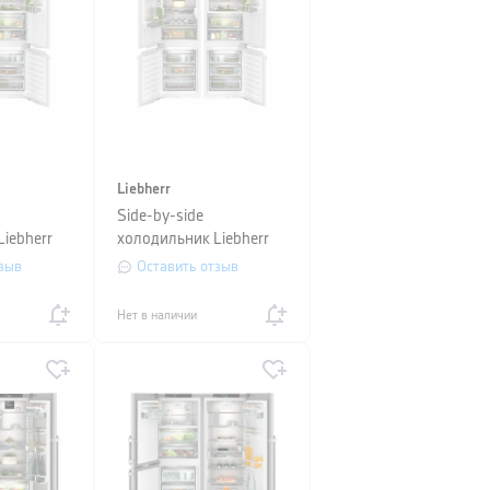
Liebherr
Side-by-side
iebherr
холодильник Liebherr
+ICBNdi
(SICNdi
зыв
Оставить отзыв
5153+ICBNci5153)
Нет в наличии