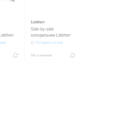
Liebherr
Side-by-side
iebherr
холодильник Liebherr
 + SRsfd
(SIFNSe 5128+IRBSd
зыв
Оставить отзыв
5120)
Нет в наличии