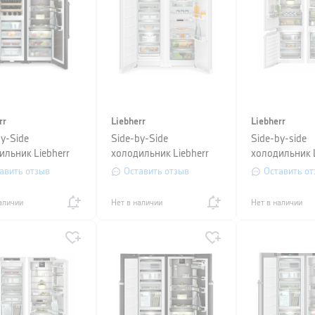
rr
Liebherr
Liebherr
by-Side
Side-by-Side
Side-by-side
ильник Liebherr
холодильник Liebherr
холодильник L
sc 529i+SWNbsd
(SFNd 5227+SRd
(SICNdi 5153
авить отзыв
Оставить отзыв
Оставить от
5220)
5163)
аличии
Нет в наличии
Нет в наличии