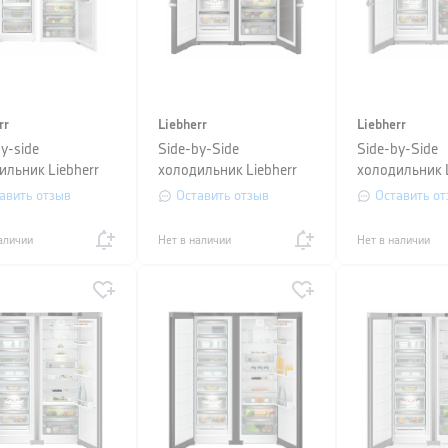
rr
Liebherr
Liebherr
y-side
Side-by-Side
Side-by-Side
ильник Liebherr
холодильник Liebherr
холодильник L
Ad 5188+IRBAc
(SFNbsd 529i+SRBbsc
(SFNstd 529i
авить отзыв
Оставить отзыв
Оставить от
)
529i)
529i)
аличии
Нет в наличии
Нет в наличии