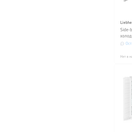
Liebhe
Side-
холод
(SFNs
Ост
5220
Нет в н