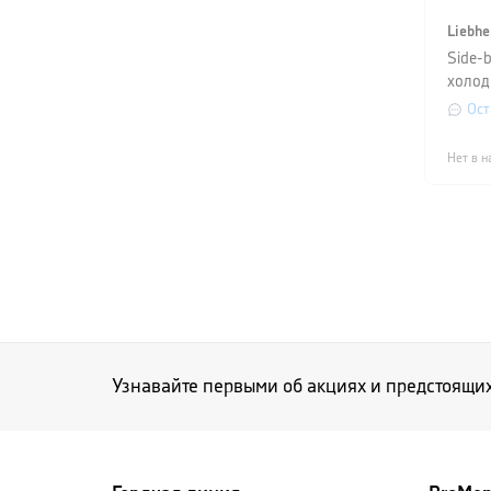
Liebhe
Side-b
холод
(SIFN
Ост
5170
Нет в н
Узнавайте первыми об акциях и предстоящи