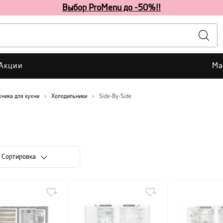
Выбор ProMenu до -50%!!
Акции
Ма
хника для кухни
Холодильники
Side-By-Side
Cортировка