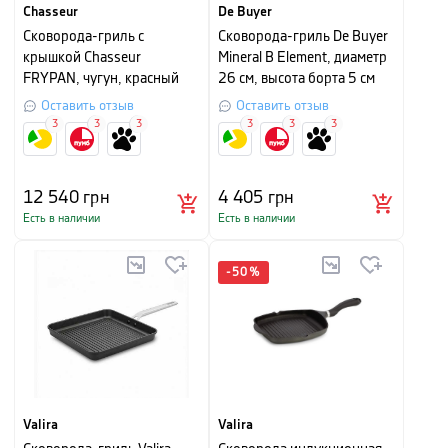
Chasseur
De Buyer
Cковорода-гриль с
Сковорода-гриль De Buyer
крышкой Chasseur
Mineral B Element, диаметр
FRYPAN, чугун, красный
26 см, высота борта 5 см
Оставить отзыв
Оставить отзыв
3
3
3
3
3
3
12 540
грн
4 405
грн
Есть в наличии
Есть в наличии
-
50
%
Valira
Valira