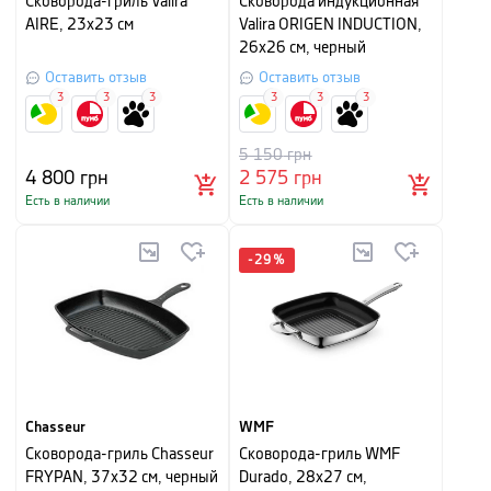
Сковорода-гриль Valira
Сковорода индукционная
AIRE, 23x23 см
Valira ORIGEN INDUCTION,
26х26 см, черный
Оставить отзыв
Оставить отзыв
3
3
3
3
3
3
5 150
грн
4 800
грн
2 575
грн
Есть в наличии
Есть в наличии
-
29
%
Chasseur
WMF
Сковорода-гриль Chasseur
Сковорода-гриль WMF
FRYPAN, 37х32 см, черный
Durado, 28х27 см,