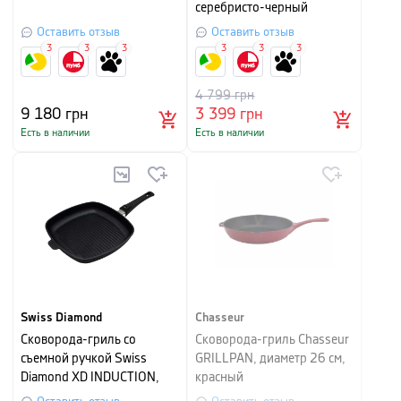
серебристо-черный
Оставить отзыв
Оставить отзыв
3
3
3
3
3
3
4 799
грн
9 180
грн
3 399
грн
Есть в наличии
Есть в наличии
Swiss Diamond
Chasseur
Сковорода-гриль со
Сковорода-гриль Chasseur
съемной ручкой Swiss
GRILLPAN, диаметр 26 см,
Diamond XD INDUCTION,
красный
28х28 см, черный