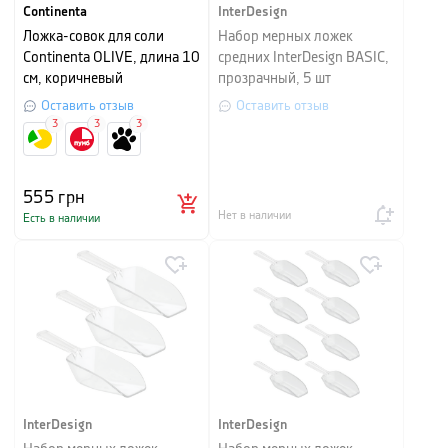
Continenta
InterDesign
Ложка-совок для соли
Набор мерных ложек
Continenta OLIVE, длина 10
средних InterDesign BASIC,
см, коричневый
прозрачный, 5 шт
Оставить отзыв
Оставить отзыв
3
3
3
555
грн
Нет в наличии
Есть в наличии
InterDesign
InterDesign