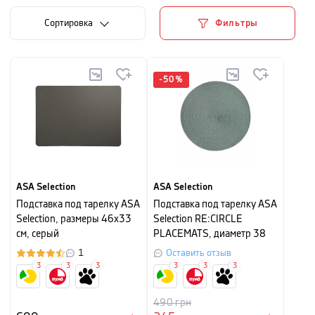
Cортировка
Фильтры
-
50
%
ASA Selection
ASA Selection
Подставка под тарелку ASA
Подставка под тарелку ASA
Selection, размеры 46х33
Selection RE:CIRCLE
см, серый
PLACEMATS, диаметр 38
см, зеленый
1
Оставить отзыв
3
3
3
3
3
3
490
грн