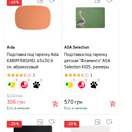
-
40
%
Aida
ASA Selection
Подставка под тарелку Aida
Подставка под тарелку
KARIM RASHID, 45х30,6
детская "Фламинго" ASA
см, абрикосовый
Selection KIDS, размеры
46х33 см, зеленый
1
1
3
3
3
3
3
3
510
грн
306
грн
570
грн
Есть в наличии
Есть в наличии
-
20
%
-
20
%