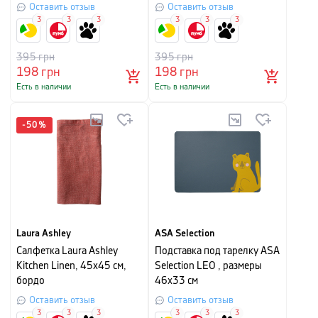
Оставить отзыв
Оставить отзыв
3
3
3
3
3
3
395
грн
395
грн
198
грн
198
грн
Есть в наличии
Есть в наличии
-
50
%
Laura Ashley
ASA Selection
Салфетка Laura Ashley
Подставка под тарелку ASA
Kitchen Linen, 45х45 см,
Selection LEO , размеры
бордо
46х33 см
Оставить отзыв
Оставить отзыв
3
3
3
3
3
3