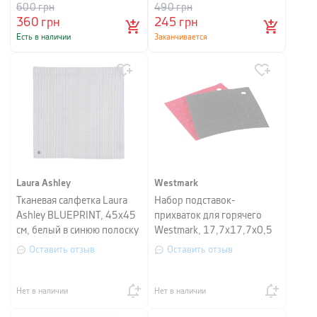
600
грн
490
грн
360
грн
245
грн
Есть в наличии
Заканчивается
Laura Ashley
Westmark
Тканевая салфетка Laura
Набор подставок-
Ashley BLUEPRINT, 45х45
прихваток для горячего
см, белый в синюю полоску
Westmark, 17,7х17,7х0,5
см, разноцветный, 2 шт
Оставить отзыв
Оставить отзыв
Нет в наличии
Нет в наличии