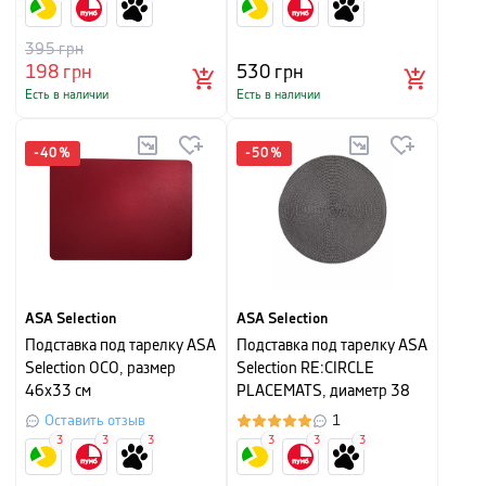
395
грн
198
грн
530
грн
Есть в наличии
Есть в наличии
-
40
%
-
50
%
ASA Selection
ASA Selection
Подставка под тарелку ASA
Подставка под тарелку ASA
Selection OCO, размер
Selection RE:CIRCLE
46х33 см
PLACEMATS, диаметр 38
см, антрацит
Оставить отзыв
1
3
3
3
3
3
3