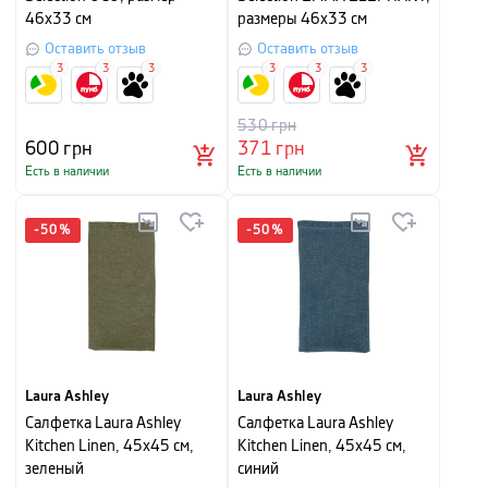
46х33 см
размеры 46х33 см
Оставить отзыв
Оставить отзыв
3
3
3
3
3
3
530
грн
600
грн
371
грн
Есть в наличии
Есть в наличии
-
50
%
-
50
%
Laura Ashley
Laura Ashley
Салфетка Laura Ashley
Салфетка Laura Ashley
Kitchen Linen, 45х45 см,
Kitchen Linen, 45х45 см,
зеленый
синий