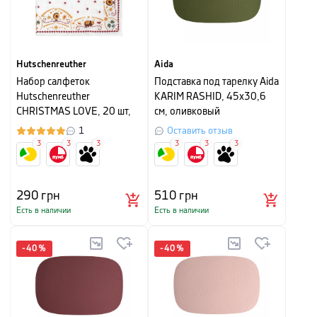
Hutschenreuther
Aida
Набор салфеток
Подставка под тарелку Aida
Hutschenreuther
KARIM RASHID, 45х30,6
CHRISTMAS LOVE, 20 шт,
см, оливковый
33х33 см, белый с красным
1
Оставить отзыв
3
3
3
3
3
3
290
грн
510
грн
Есть в наличии
Есть в наличии
-
40
%
-
40
%