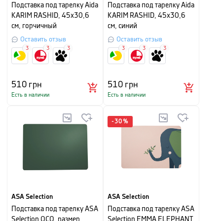
Подставка под тарелку Aida
Подставка под тарелку Aida
KARIM RASHID, 45х30,6
KARIM RASHID, 45х30,6
см, горчичный
см, синий
Оставить отзыв
Оставить отзыв
3
3
3
3
3
3
510
грн
510
грн
Есть в наличии
Есть в наличии
-
30
%
ASA Selection
ASA Selection
Подставка под тарелку ASA
Подставка под тарелку ASA
Selection OCO, размер
Selection EMMA ELEPHANT,