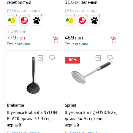
серебристый
31,6 см, зеленый
Оставить отзыв
Оставить отзыв
3
3
3
3
3
3
1 099
грн
779
грн
469
грн
Есть в наличии
Есть в наличии
-
60
%
Brabantia
Spring
Шумовка Brabantia NYLON
Шумовка Spring FUSION2+,
BLACK, длина 33,3 см,
длина 34,5 см, серо-
черный
черный