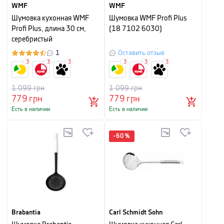
WMF
WMF
Шумовка кухонная WMF
Шумовка WMF Profi Plus
Profi Plus, длина 30 см,
(18 7102 6030)
серебристый
1
Оставить отзыв
3
3
3
3
3
3
1 099
грн
1 099
грн
779
грн
779
грн
Есть в наличии
Есть в наличии
-
60
%
Brabantia
Carl Schmidt Sohn