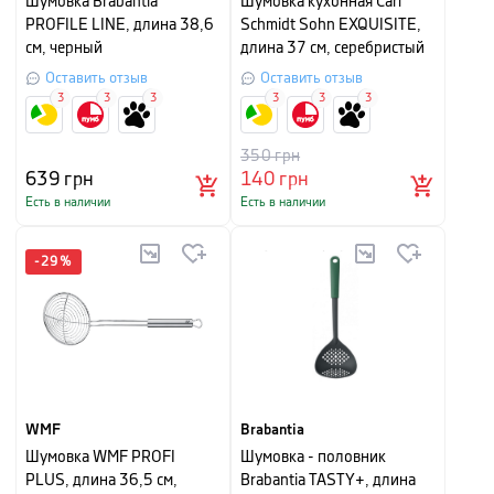
Шумовка Brabantia
Шумовка кухонная Carl
PROFILE LINE, длина 38,6
Schmidt Sohn EXQUISITE,
см, черный
длина 37 см, серебристый
Оставить отзыв
Оставить отзыв
3
3
3
3
3
3
350
грн
639
грн
140
грн
Есть в наличии
Есть в наличии
-
29
%
WMF
Brabantia
Шумовка WMF PROFI
Шумовка - половник
PLUS, длина 36,5 см,
Brabantia TASTY+, длина