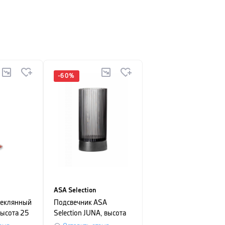
-
60
%
ASA Selection
теклянный
Подсвечник ASA
высота 25
Selection JUNA, высота
17,8 см, диаметр 8 см,