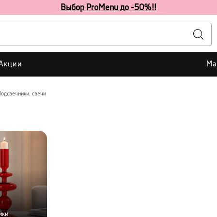
Выбор ProMenu до -50%!!
Акции
Ма
одсвечники, свечи
ики