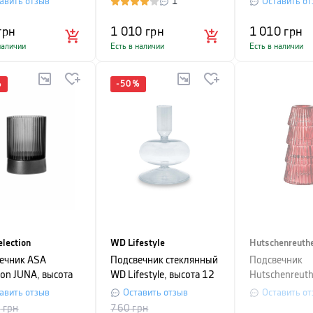
авить отзыв
1
Оставить от
х6,9 см, красный
грн
1 010
грн
1 010
грн
наличии
Есть в наличии
Есть в наличии
%
-
50
%
lection
WD Lifestyle
Hutschenreuth
ечник ASA
Подсвечник стеклянный
Подсвечник
ion JUNA, высота
WD Lifestyle, высота 12
Hutschenreuth
, диаметр 7 см,
см, прозрачный
CHRISTMAS L
авить отзыв
Оставить отзыв
Оставить от
-серый
12х6,4х6,4 с
0
грн
760
грн