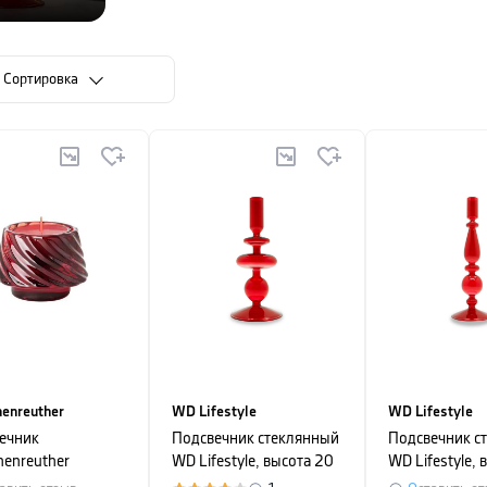
Cортировка
enreuther
WD Lifestyle
WD Lifestyle
ечник
Подсвечник стеклянный
Подсвечник с
henreuther
WD Lifestyle, высота 20
WD Lifestyle, 
TMAS LOVE,
см, красный
см, красный