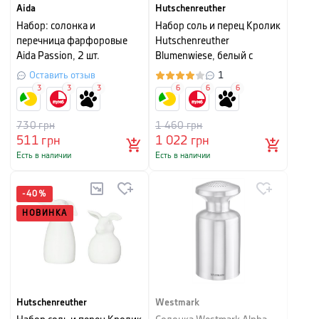
Aida
Hutschenreuther
Набор: солонка и
Набор соль и перец Кролик
перечница фарфоровые
Hutschenreuther
Aida Passion, 2 шт.
Blumenwiese, белый с
рисунком, 2 шт
Оставить отзыв
1
3
3
3
6
6
6
730
грн
1 460
грн
511
грн
1 022
грн
Есть в наличии
Есть в наличии
-
40
%
НОВИНКА
Hutschenreuther
Westmark