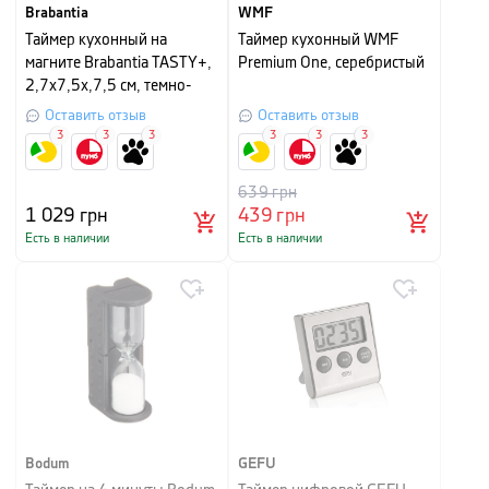
Brabantia
WMF
Таймер кухонный на
Таймер кухонный WMF
магните Brabantia TASTY+,
Premium One, серебристый
2,7х7,5х,7,5 см, темно-
серый
Оставить отзыв
Оставить отзыв
3
3
3
3
3
3
639
грн
1 029
грн
439
грн
Есть в наличии
Есть в наличии
Bodum
GEFU