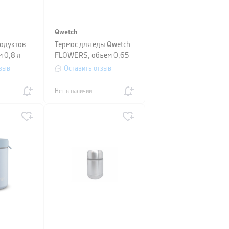
Qwetch
родуктов
Термос для еды Qwetch
м 0,8 л
FLOWERS, объем 0,65
л, красный
зыв
Оставить отзыв
Нет в наличии