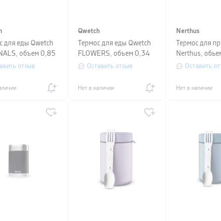
h
Qwetch
Nerthus
с для еды Qwetch
Термос для еды Qwetch
Термос для п
NALS, объем 0,85
FLOWERS, объем 0,34
Nerthus, обье
ребристый
л, красный
авить отзыв
Оставить отзыв
Оставить от
аличии
Нет в наличии
Нет в наличии