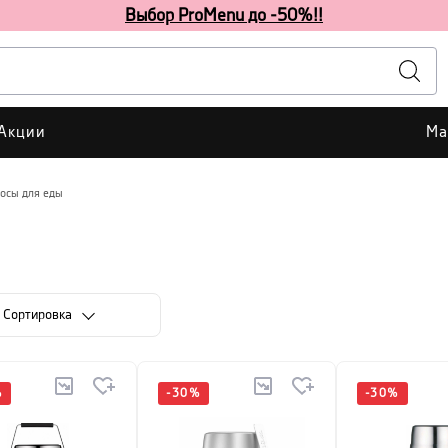
Выбор ProMenu до -50%!!
Акции
Ма
осы для еды
Cортировка
%
-
30
%
-
30
%