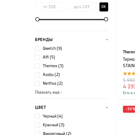
OK
БРЕНДЫ
Qwetch (9)
Therm
Alfi (5)
Термо
Thermos (3)
STAIN
1,2 л
Asobu (2)
5 99
Nerthus (2)
4 19
Показать еще ↓
Есть в 
ЦВЕТ
-
30
черный (4)
красный (3)
фиолетовый (2)