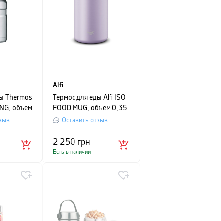
Alfi
ды Thermos
Термос для еды Alfi ISO
NG, объем
FOOD MUG, объем 0,35
ристый
л, лаванда
зыв
Оставить отзыв
2 250
грн
Есть в наличии