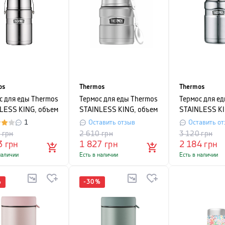
os
Thermos
Thermos
с для еды Thermos
Термос для еды Thermos
Термос для е
LESS KING, объем
STAINLESS KING, объем
STAINLESS KI
, серебристый
0,47 л, серебристый
0,71 л, сереб
1
Оставить отзыв
Оставить от
0
грн
2 610
грн
3 120
грн
3
грн
1 827
грн
2 184
грн
наличии
Есть в наличии
Есть в наличии
%
-
30
%