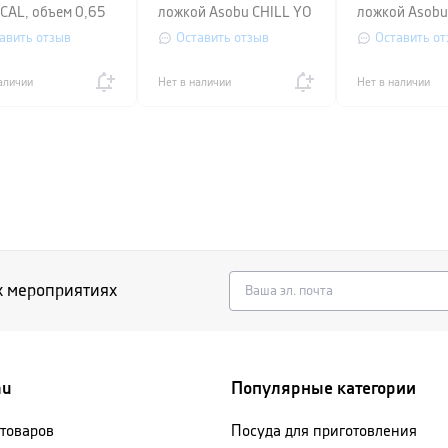
CAL, объем 0,65
ложкой Asobu CHILL YO
ложкой Asobu
рный
2 GO, 0,38 л, красный
2 GO, 0,38 л, 
авить отзыв
Оставить отзыв
Оставить от
зеленый
аличии
Нет в наличии
Нет в наличии
х мероприятиях
nu
Популярные категории
 товаров
Посуда для приготовления