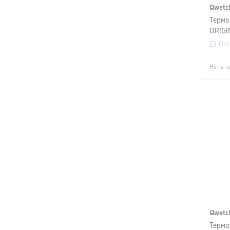
Qwetc
Термо
ORIGI
л, че
Ост
Нет в н
Qwetc
Термо