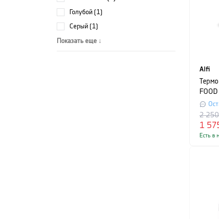
голубой (1)
серый (1)
Показать еще ↓
Alfi
Термос
FOOD 
л, ро
Ост
2 25
1 57
Есть в 