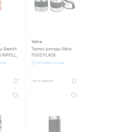
Valira
ды Qwetch
Термос для еды Valira
U RIPOLL,
FOOD FLASK
INOXTERM, объем 1 л,
зыв
Оставить отзыв
серебристый
Нет в наличии