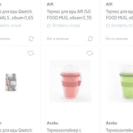
h
Alfi
Alfi
с для еды Qwetch
Термос для еды Alfi ISO
Термос для еды
NALS, объем 0,65
FOOD MUG, объем 0,35
FOOD MUG, об
рный
л, фиолетовый
л, голубой
авить отзыв
Оставить отзыв
Оставить от
аличии
Нет в наличии
Нет в наличии
h
Asobu
Asobu
с для еды Qwetch
Термоконтейнер с
Термоконтейн