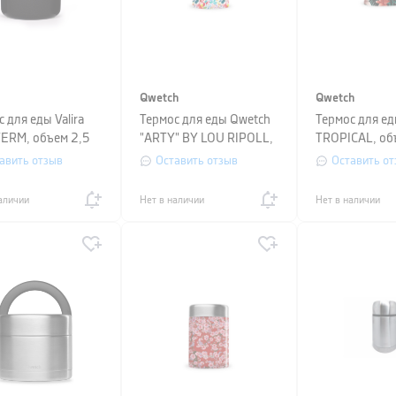
Qwetch
Qwetch
 для еды Valira
Термос для еды Qwetch
Термос для е
ERM, объем 2,5
"ARTY" BY LOU RIPOLL,
TROPICAL, об
ро-зеленый
объем 0,34 л,
л, черный
авить отзыв
Оставить отзыв
Оставить от
разноцветный
аличии
Нет в наличии
Нет в наличии