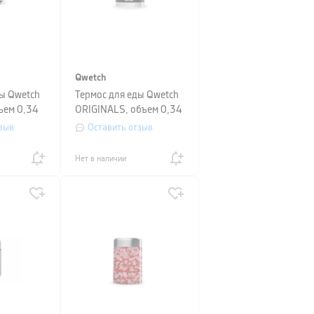
Qwetch
ды Qwetch
Термос для еды Qwetch
ъем 0,34
ORIGINALS, объем 0,34
л, черный
зыв
Оставить отзыв
Нет в наличии