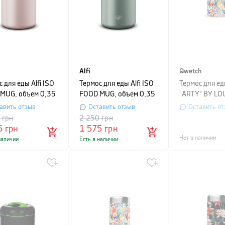
Alfi
Qwetch
 для еды Alfi ISO
Термос для еды Alfi ISO
Термос для е
MUG, объем 0,35
FOOD MUG, объем 0,35
"ARTY" BY LO
зовый матовый
л, зеленый матовый
объем 0,65 л,
авить отзыв
Оставить отзыв
Оставить от
разноцветный
0
грн
2 250
грн
5
грн
1 575
грн
Нет в наличии
наличии
Есть в наличии