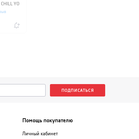
 CHILL YO
ярко-
зыв
ПОДПИСАТЬСЯ
Помощь покупателю
Личный кабинет