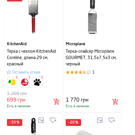
KitchenAid
Microplane
Терка с чехлом KitchenAid
Терка-слайсер Microplane
Coreline, длина 29 см,
GOURMET, 31,5x7,5x3 см,
красный
черный
Оставить отзыв
1
3
3
3
1 269
грн
699
грн
1 770
грн
Есть в наличии
Есть в наличии
-
30
%
-
20
%