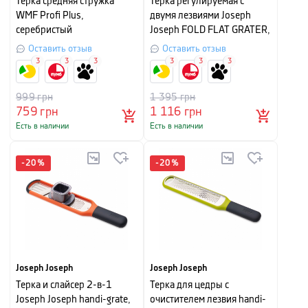
Терка средняя стружка
Терка регулируемая с
WMF Profi Plus,
двумя лезвиями Joseph
серебристый
Joseph FOLD FLAT GRATER,
29,5 х 3 х 10 см, зеленый
Оставить отзыв
Оставить отзыв
3
3
3
3
3
3
999
грн
1 395
грн
759
грн
1 116
грн
Есть в наличии
Есть в наличии
-
20
%
-
20
%
Joseph Joseph
Joseph Joseph
Терка и слайсер 2-в-1
Терка для цедры с
Joseph Joseph handi-grate,
очистителем лезвия handi-