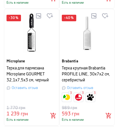
Есть в наличии
Есть в наличии
-
30
%
-
40
%
Microplane
Brabantia
Терка для пармезана
Терка крупная Brabantia
Microplane GOURMET
PROFILE LINE, 30x7x2 см,
32,1х7,5х3 см, черный
серебристый
Оставить отзыв
Оставить отзыв
3
3
3
1 770
грн
989
грн
1 239
грн
593
грн
Есть в наличии
Есть в наличии