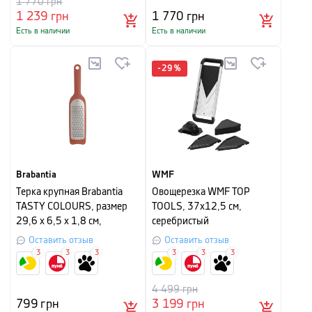
1 770
грн
1 239
грн
1 770
грн
Есть в наличии
Есть в наличии
-
29
%
Brabantia
WMF
Терка крупная Brabantia
Овощерезка WMF TOP
TASTY COLOURS, размер
TOOLS, 37х12,5 см,
29,6 x 6,5 x 1,8 см,
серебристый
терракотовый
Оставить отзыв
Оставить отзыв
3
3
3
3
3
3
4 499
грн
799
грн
3 199
грн