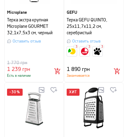
Microplane
GEFU
Терка экстра крупная
Терка GEFU QUINTO,
Microplane GOURMET
25х11,7х11,2 см,
32,1х7,5х3 см, черный
серебристый
Оставить отзыв
Оставить отзыв
3
3
3
1 770
грн
1 239
грн
1 890
грн
Есть в наличии
Заканчивается
-
30
%
ХИТ