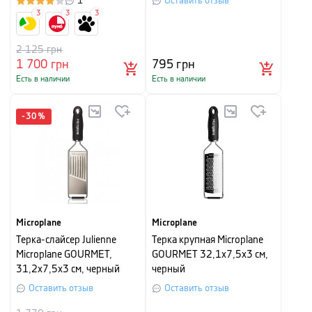
1
Оставить отзыв
3
3
3
2 125
грн
1 700
грн
795
грн
Есть в наличии
Есть в наличии
-
30
%
Microplane
Microplane
Терка-слайсер Julienne
Терка крупная Microplane
Microplane GOURMET,
GOURMET 32,1х7,5х3 см,
31,2x7,5x3 см, черный
черный
Оставить отзыв
Оставить отзыв