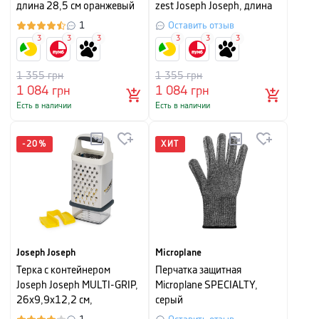
длина 28,5 см оранжевый
zest Joseph Joseph, длина
28,5 см, зеленый
1
Оставить отзыв
3
3
3
3
3
3
1 355
грн
1 355
грн
1 084
грн
1 084
грн
Есть в наличии
Есть в наличии
-
20
%
ХИТ
Joseph Joseph
Microplane
Терка с контейнером
Перчатка защитная
Joseph Joseph MULTI-GRIP,
Microplane SPECIALTY,
26x9,9x12,2 см,
серый
серебристый