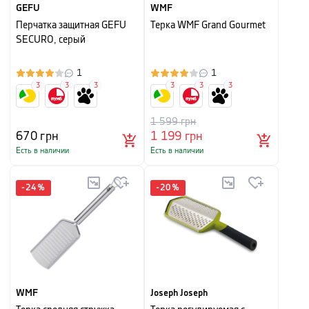
GEFU
WMF
Перчатка защитная GEFU
Терка WMF Grand Gourmet
SECURO, серый
1
1
3
3
3
3
3
3
1 599
грн
670
грн
1 199
грн
Есть в наличии
Есть в наличии
-
24
%
-
20
%
WMF
Joseph Joseph