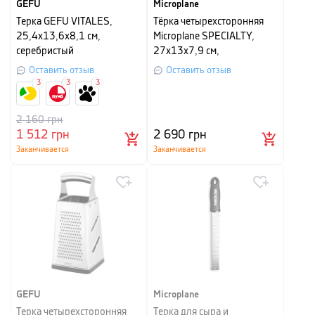
GEFU
Microplane
Терка GEFU VITALES,
Тёрка четырехсторонняя
25,4х13,6х8,1 см,
Microplane SPECIALTY,
серебристый
27х13х7,9 см,
серебристый
Оставить отзыв
Оставить отзыв
3
3
3
2 160
грн
1 512
грн
2 690
грн
Заканчивается
Заканчивается
GEFU
Microplane
Терка четырехсторонняя
Терка для сыра и