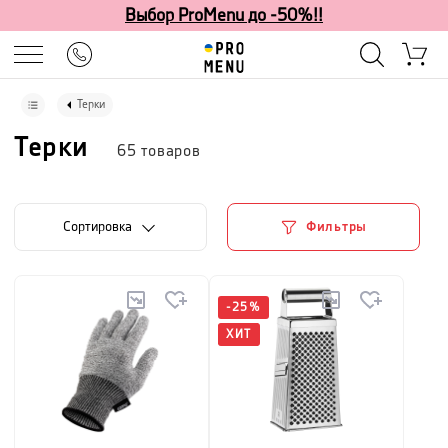
Выбор ProMenu до -50%!!
Терки
Терки
65
товаров
Cортировка
Фильтры
-
25
%
ХИТ