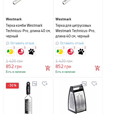
Westmark
Westmark
Терка комби Westmark
Терка для цитрусовых
Technicus-Pro, длина 40 см,
Westmark Technicus-Pro,
черный
длина 40 см, черный
Оставить отзыв
Оставить отзыв
3
3
3
3
3
3
1 420
грн
1 420
грн
852
грн
852
грн
Есть в наличии
Есть в наличии
-
30
%