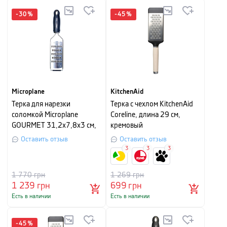
-
30
%
-
45
%
Microplane
KitchenAid
Терка для нарезки
Терка с чехлом KitchenAid
соломкой Microplane
Coreline, длина 29 см,
GOURMET 31,2х7,8х3 см,
кремовый
черный
Оставить отзыв
Оставить отзыв
3
3
3
1 770
грн
1 269
грн
1 239
грн
699
грн
Есть в наличии
Есть в наличии
-
45
%