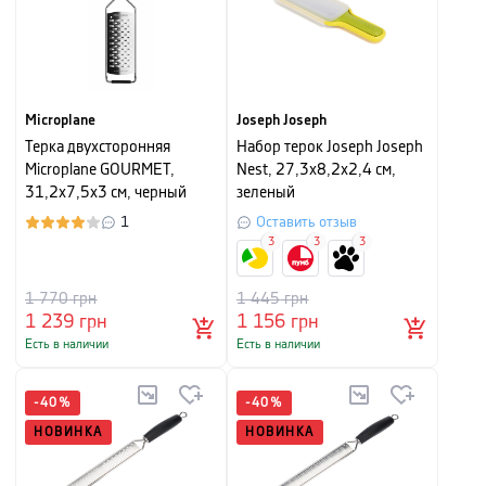
Microplane
Joseph Joseph
Терка двухсторонняя
Набор терок Joseph Joseph
Microplane GOURMET,
Nest, 27,3х8,2х2,4 см,
31,2x7,5x3 см, черный
зеленый
1
Оставить отзыв
3
3
3
1 770
грн
1 445
грн
1 239
грн
1 156
грн
Есть в наличии
Есть в наличии
-
40
%
-
40
%
НОВИНКА
НОВИНКА