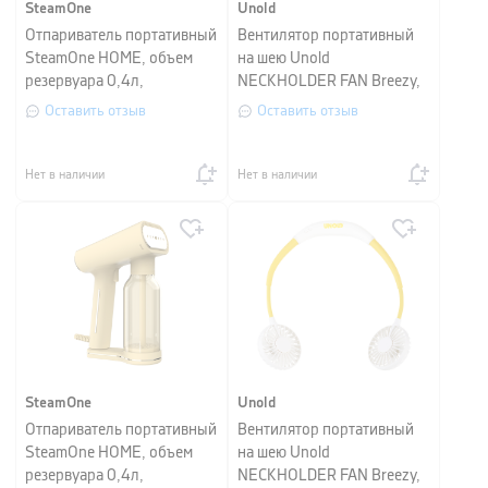
SteamOne
Unold
Отпариватель портативный
Вентилятор портативный
SteamOne HOME, объем
на шею Unold
резервуара 0,4л,
NECKHOLDER FAN Breezy,
терракотовый.
высота 29 см, синий с
Оставить отзыв
Оставить отзыв
голубым
Нет в наличии
Нет в наличии
SteamOne
Unold
Отпариватель портативный
Вентилятор портативный
SteamOne HOME, объем
на шею Unold
резервуара 0,4л,
NECKHOLDER FAN Breezy,