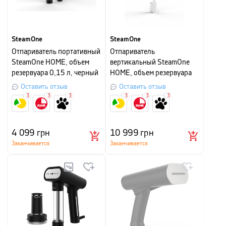
SteamOne
SteamOne
Отпариватель портативный
Отпариватель
SteamOne HOME, объем
вертикальный SteamOne
резервуара 0,15 л, черный
HOME, объем резервуара
1,2 л, белый
Оставить отзыв
Оставить отзыв
3
3
3
3
3
3
4 099
грн
10 999
грн
Заканчивается
Заканчивается