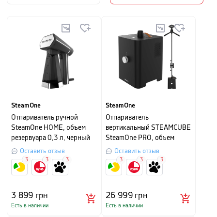
SteamOne
SteamOne
Отпариватель ручной
Отпариватель
SteamOne HOME, объем
вертикальный STEAMCUBE
резервуара 0,3 л, черный
SteamOne PRO, объем
резервуара 2,5л, черный
Оставить отзыв
Оставить отзыв
3
3
3
3
3
3
3 899
грн
26 999
грн
Есть в наличии
Есть в наличии