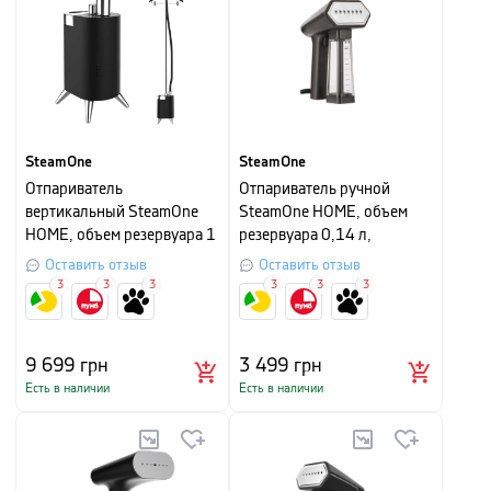
SteamOne
SteamOne
Отпариватель
Отпариватель ручной
вертикальный SteamOne
SteamOne HOME, объем
HOME, объем резервуара 1
резервуара 0,14 л,
л, черный,
антрацит
Оставить отзыв
Оставить отзыв
3
3
3
3
3
3
9 699
грн
3 499
грн
Есть в наличии
Есть в наличии