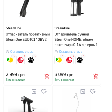
SteamOne
SteamOne
Отпариватель портативный
Отпариватель ручной
SteamOne EUDTC140BV2
SteamOne HOME, объем
резервуара 0,14 л, черный
Оставить отзыв
Оставить отзыв
3
3
3
3
3
3
2 999
грн
3 099
грн
Есть в наличии
Есть в наличии