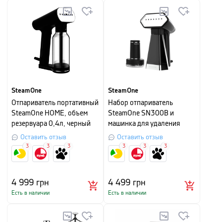
SteamOne
SteamOne
Отпариватель портативный
Набор отпариватель
SteamOne HOME, объем
SteamOne SN300B и
резервуара 0,4л, черный
машинка для удаления
катышков SteamOne RP10B
Оставить отзыв
Оставить отзыв
3
3
3
3
3
3
4 999
грн
4 499
грн
Есть в наличии
Есть в наличии