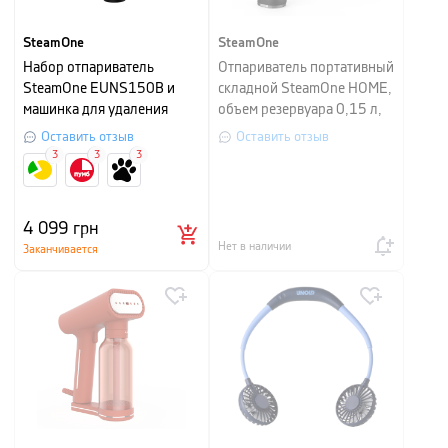
SteamOne
SteamOne
Набор отпариватель
Отпариватель портативный
SteamOne EUNS150B и
складной SteamOne HOME,
машинка для удаления
объем резервуара 0,15 л,
катышков SteamOne RP10
черный
Оставить отзыв
Оставить отзыв
3
3
3
4 099
грн
Нет в наличии
Заканчивается