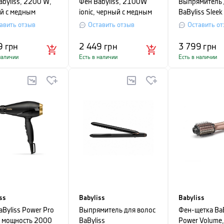
abyliss, 2200 W,
Фен Babyliss, 2100W
Выпрямитель 
й с медным
ionic, черный с медным
BaByliss Sleek
Wide, черный
авить отзыв
Оставить отзыв
Оставить от
9
грн
2 449
грн
3 799
грн
наличии
Есть в наличии
Есть в наличии
ss
Babyliss
Babyliss
aByliss Power Pro
Выпрямитель для волос
Фен-щетка BaB
 мощность 2000
BaByliss
Power Volume