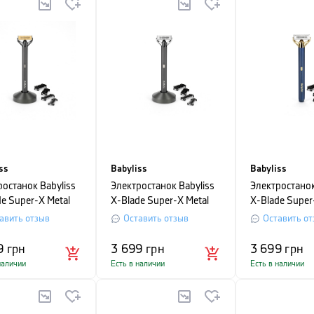
ss
Babyliss
Babyliss
ростанок Babyliss
Электростанок Babyliss
Электростанок
e Super-X Metal
X-Blade Super-X Metal
X-Blade Super
 Black Edition
Navy&Gold Edition
Navy&Gold Edi
авить отзыв
Оставить отзыв
Оставить от
9
грн
3 699
грн
3 699
грн
наличии
Есть в наличии
Есть в наличии