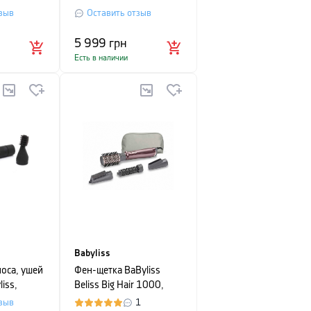
отистый
темно-зеленый с
зыв
Оставить отзыв
золотистым
5 999
грн
Есть в наличии
Babyliss
оса, ушей
Фен-щетка BaByliss
iss,
Beliss Big Hair 1000,
мощность 1000 Вт,
зыв
1