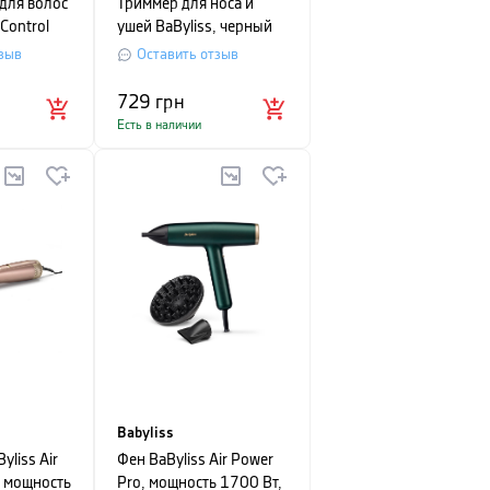
для волос
Триммер для носа и
 Control
ушей BaByliss, черный
зыв
Оставить отзыв
729
грн
Есть в наличии
Babyliss
yliss Air
Фен BaByliss Air Power
, мощность
Pro, мощность 1700 Вт,