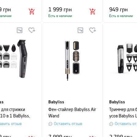
оводная Babyliss,
 с черным
9
грн
1 999
грн
949
грн
наличии
Есть в наличии
Есть в наличии
ss
Babyliss
Babyliss
 для стрижки
Фен-стайлер Babyliss Air
Триммер для 
10 в 1 BaByliss,
Wand
усов Babyliss 
Power
авить отзыв
Оставить отзыв
Оставить от