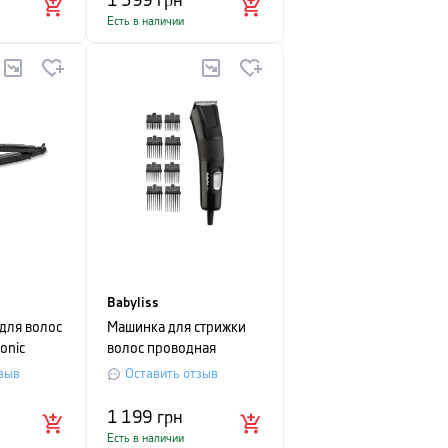
1 599
грн
Есть в наличии
Babyliss
для волос
Машинка для стрижки
sonic
волос проводная
R,
BaByliss Corded Hair
зыв
Оставить отзыв
ебристым
Clipper, черный
1 199
грн
Есть в наличии