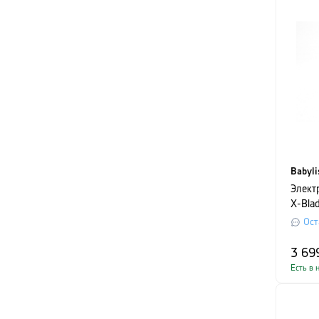
Babyli
Элект
X-Blad
Series
Ост
3 69
Есть в 