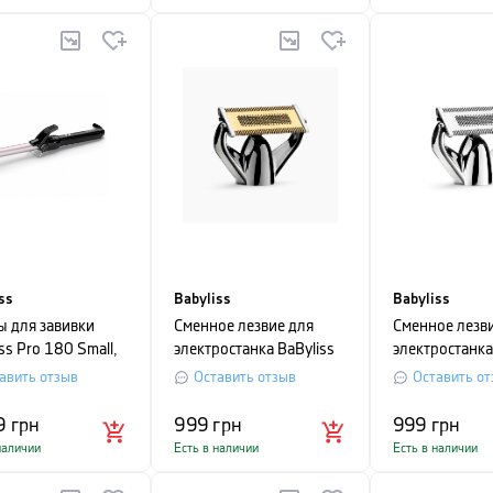
ss
Babyliss
Babyliss
 для завивки
Сменное лезвие для
Сменное лезв
ss Pro 180 Small,
электростанка BaByliss
электростанка
тр 19 мм,
X-Blade
X-Blade
авить отзыв
Оставить отзыв
Оставить от
ый
9
грн
999
грн
999
грн
наличии
Есть в наличии
Есть в наличии