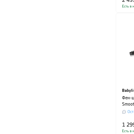
2 49
Есть в 
Babyli
Фен-щ
Smooth
мощно
Ост
черны
1 29
Есть в 