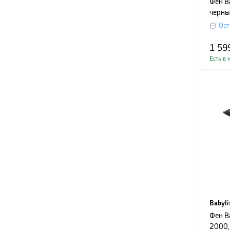
Фен B
черны
Ост
1 59
Есть в 
Babyli
Фен B
2000,