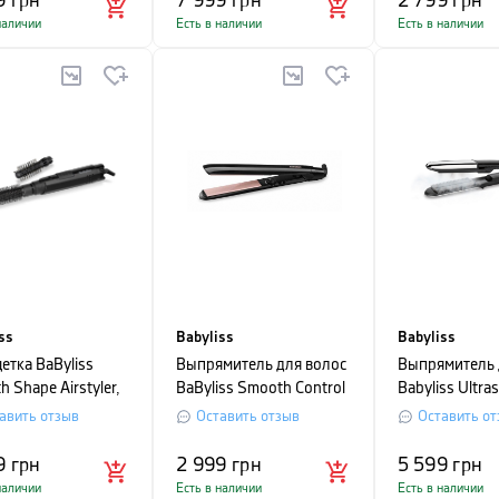
9
грн
7 999
грн
2 799
грн
наличии
Есть в наличии
Есть в наличии
ss
Babyliss
Babyliss
етка BaByliss
Выпрямитель для волос
Выпрямитель 
 Shape Airstyler,
BaByliss Smooth Control
Babyliss Ultra
сть 300 Вт,
235, черный с розовым
STRAIGHTENE
авить отзыв
Оставить отзыв
Оставить от
й
черный с сер
9
грн
2 999
грн
5 599
грн
наличии
Есть в наличии
Есть в наличии