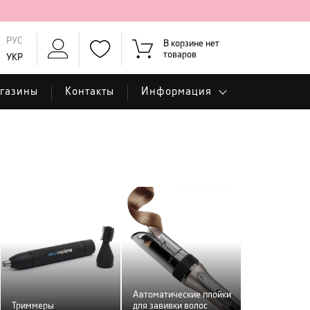
РУС
В корзине нет
товаров
УКР
газины
Контакты
Информация
Автоматические плойки
Триммеры
для завивки волос
Выпрямители