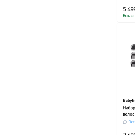
беспр
синий
5 49
Есть в 
Babyli
Набор
волос 
серый
Ост