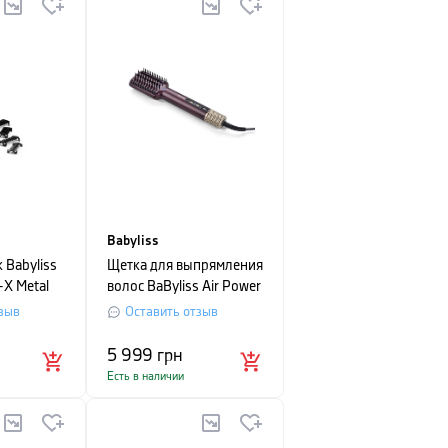
Babyliss
 Babyliss
Щетка для выпрямления
-X Metal
волос BaByliss Air Power
tion
Smooth
зыв
Оставить отзыв
5 999
грн
Есть в наличии