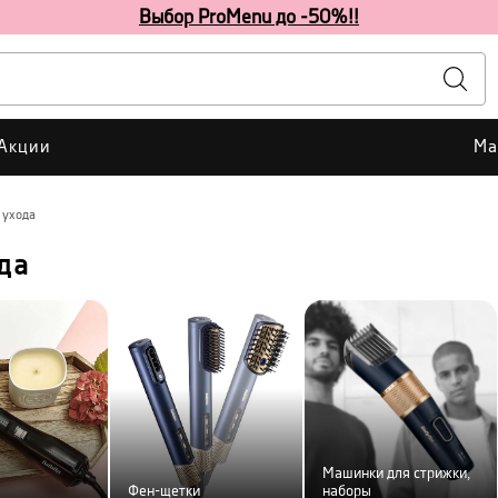
Выбор ProMenu до -50%!!
Акции
Ма
 ухода
да
Машинки для стрижки,
Фен-щетки
наборы