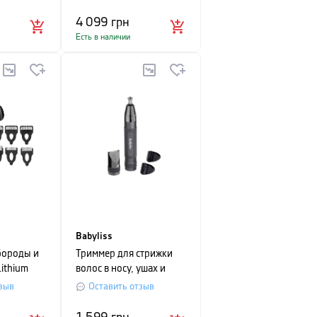
серый с фиолетовым
4 099
грн
Есть в наличии
Babyliss
бороды и
Триммер для стрижки
Lithium
волос в носу, ушах и
бровях BaByliss, черный
зыв
Оставить отзыв