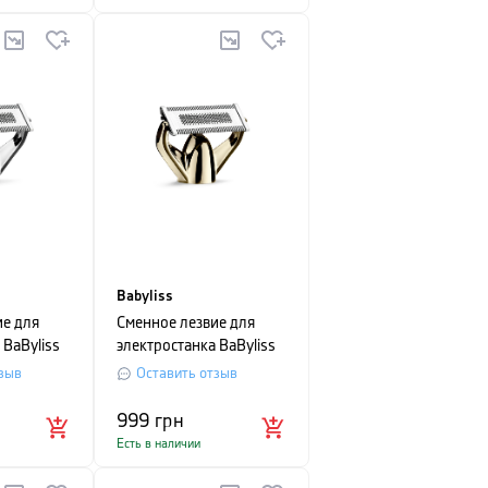
Babyliss
ие для
Сменное лезвие для
 BaByliss
электростанка BaByliss
X-Blade
зыв
Оставить отзыв
999
грн
Есть в наличии