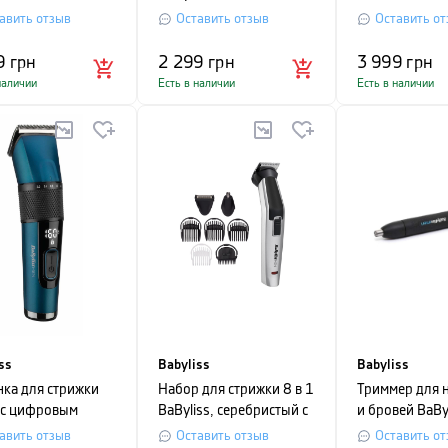
ерный с золотистым
STRAIGHTENER,
1000 Вт, зол
авить отзыв
Оставить отзыв
Оставить от
ширина 25 мм, черный с
золотистым
9
грн
2 299
грн
3 999
грн
наличии
Есть в наличии
Есть в наличии
ss
Babyliss
Babyliss
ка для стрижки
Набор для стрижки 8 в 1
Триммер для н
 с цифровым
BaByliss, серебристый с
и бровей BaByl
еем проводная/
черным
черный
авить отзыв
Оставить отзыв
Оставить от