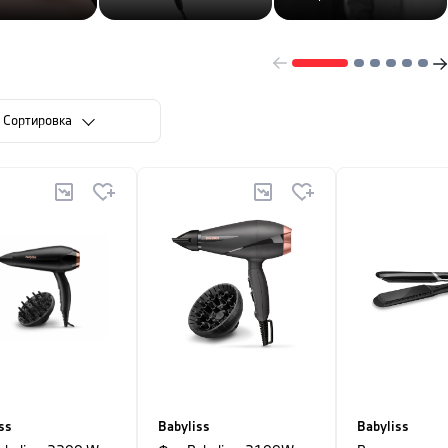
Cортировка
ss
Babyliss
Babyliss