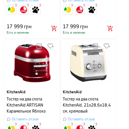
Оставить отзыв
Оставить отзыв
3
3
3
3
3
3
17 999
грн
17 999
грн
Есть в наличии
Есть в наличии
KitchenAid
KitchenAid
Тостер на два слота
Тостер на два слота
KitchenAid ARTISAN
KitchenAid, 21х28,6х18,4
Карамельное Яблоко
см, кремовый
Оставить отзыв
Оставить отзыв
3
3
3
3
3
3