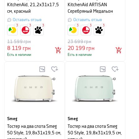
KitchenAid, 21,2х31х17,5
KitchenAid ARTISAN
см, красный
Серебряный Медальон
Оставить отзыв
Оставить отзыв
3
3
3
3
3
3
11 599
грн
23 699
грн
8 119
грн
20 199
грн
Есть в наличии
Есть в наличии
Smeg
Smeg
Тостер на два слота Smeg
Тостер на два слота Smeg
50 Style, 19,8х31х19,5 см,
50 Style, 19,8х31х19,5 см,