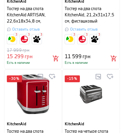
KitchenAid
KitchenAid
Тостер на два слота
Тостер на два слота
KitchenAid ARTISAN,
KitchenAid, 21,2х31х17,5
22,6х18х34,8 см,
см, фисташковый
чернильный синий
Оставить отзыв
Оставить отзыв
3
3
3
3
3
3
17 999
грн
15 299
грн
11 599
грн
Есть в наличии
Есть в наличии
-
30
%
-
15
%
KitchenAid
KitchenAid
Тостер на два слота
Тостер на четыре слота