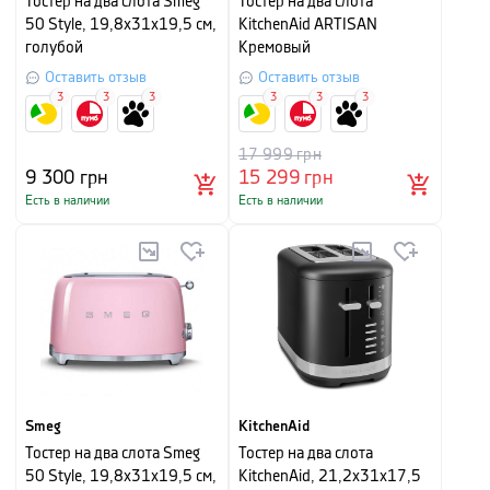
Тостер на два слота Smeg
Тостер на два слота
50 Style, 19,8х31х19,5 см,
KitchenAid ARTISAN
голубой
Кремовый
Оставить отзыв
Оставить отзыв
3
3
3
3
3
3
17 999
грн
9 300
грн
15 299
грн
Есть в наличии
Есть в наличии
Smeg
KitchenAid
Тостер на два слота Smeg
Тостер на два слота
50 Style, 19,8х31х19,5 см,
KitchenAid, 21,2х31х17,5