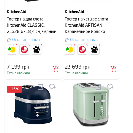
KitchenAid
KitchenAid
Тостер на два слота
Тостер на четыре слота
KitchenAid CLASSIC,
KitchenAid ARTISAN,
21х28,6х18,4 см, черный
Карамельное Яблоко
Оставить отзыв
Оставить отзыв
3
3
3
3
3
3
7 199
грн
23 699
грн
Есть в наличии
Есть в наличии
-
15
%