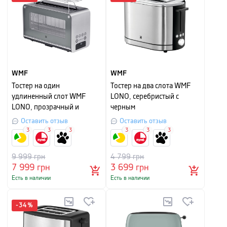
WMF
WMF
Тостер на один
Тостер на два слота WMF
удлиненный слот WMF
LONO, серебристый с
LONO, прозрачный и
черным
серебристый матовый
Оставить отзыв
Оставить отзыв
3
3
3
3
3
3
9 999
грн
4 799
грн
7 999
грн
3 699
грн
Есть в наличии
Есть в наличии
-
34
%