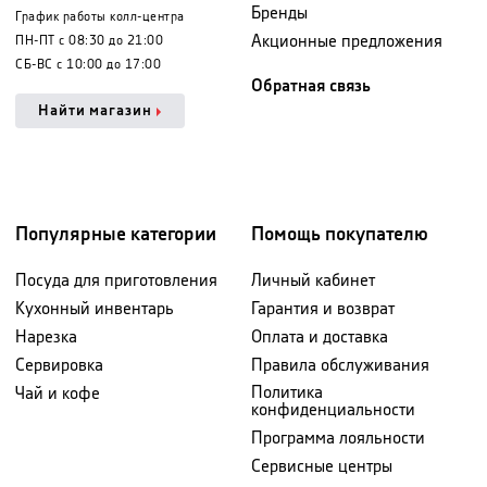
Бренды
График работы колл-центра
Акционные предложения
ПН-ПТ с 08:30 до 21:00
Купить тостер в Украине - это простой способ сделать кухню более
СБ-ВС с 10:00 до 17:00
функциональной, а утро - вкусным и комфортным. Выбирайте
Обратная связь
надежные тостеры в PROMENU и наслаждайтесь идеальными тостами
Найти магазин
каждый день.
Популярные категории
Помощь покупателю
Посуда для приготовления
Личный кабинет
Кухонный инвентарь
Гарантия и возврат
Нарезка
Оплата и доставка
Сервировка
Правила обслуживания
Политика
Чай и кофе
конфиденциальности
Программа лояльности
Сервисные центры