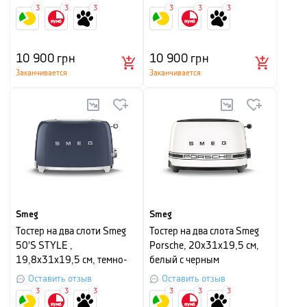
3
3
3
3
3
3
10 900
грн
10 900
грн
Заканчивается
Заканчивается
Smeg
Smeg
Тостер на два слоти Smeg
Тостер на два слота Smeg
50'S STYLE ,
Porsche, 20х31х19,5 см,
19,8х31х19,5 см, темно-
белый с черным
синий
Оставить отзыв
Оставить отзыв
3
3
3
3
3
3