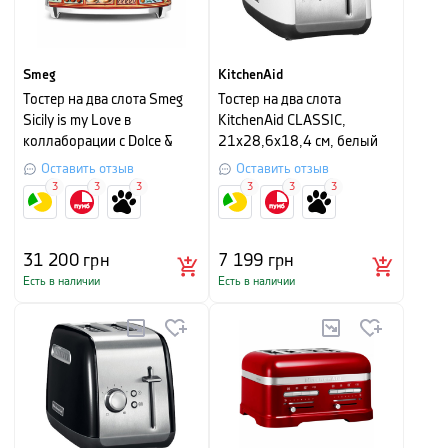
Smeg
KitchenAid
Тостер на два слота Smeg
Тостер на два слота
Sicily is my Love в
KitchenAid CLASSIC,
коллаборации с Dolce &
21х28,6х18,4 см, белый
Gabbana, 19,8х31х19,5 см,
Оставить отзыв
Оставить отзыв
разноцветный
3
3
3
3
3
3
31 200
грн
7 199
грн
Есть в наличии
Есть в наличии