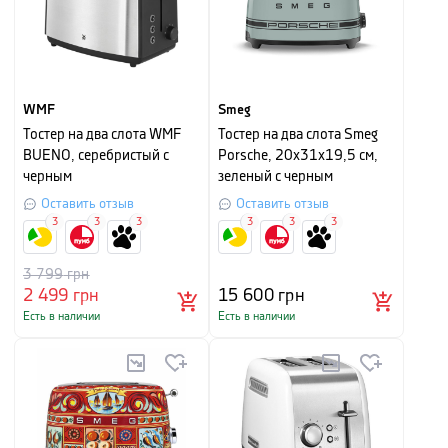
WMF
Smeg
Тостер на два слота WMF
Тостер на два слота Smeg
BUENO, серебристый с
Porsche, 20х31х19,5 см,
черным
зеленый с черным
Оставить отзыв
Оставить отзыв
3
3
3
3
3
3
3 799
грн
2 499
грн
15 600
грн
Есть в наличии
Есть в наличии