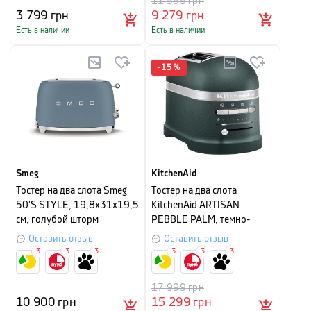
11 599
грн
3 799
грн
9 279
грн
Есть в наличии
Есть в наличии
-
15
%
Smeg
KitchenAid
Тостер на два слота Smeg
Тостер на два слота
50'S STYLE, 19,8х31х19,5
KitchenAid ARTISAN
см, голубой шторм
PEBBLE PALM, темно-
зеленый
Оставить отзыв
Оставить отзыв
3
3
3
3
3
3
17 999
грн
10 900
грн
15 299
грн