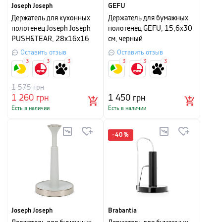
Joseph Joseph
GEFU
Держатель для кухонных
Держатель для бумажных
полотенец Joseph Joseph
полотенец GEFU, 15,6х30
PUSH&TEAR, 28x16x16
см, черный
см, темно-серый
Оставить отзыв
Оставить отзыв
3
3
3
3
3
3
1 575
грн
1 260
грн
1 450
грн
Есть в наличии
Есть в наличии
-
40
%
Joseph Joseph
Brabantia