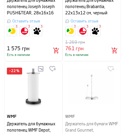
Держатель для бумажных
Держатель для бумажных
полотенец Joseph Joseph
полотенец Brabantia,
PUSH&TEAR, 28х16х16
22х13х12 см, черный
см, светло-серый
Оставить отзыв
Оставить отзыв
3
3
3
3
3
3
1 269
грн
1 575
грн
761
грн
Есть в наличии
Есть в наличии
-
22
%
WMF
WMF
Держатель для бумажных
Держатель для бумаги WMF
полотенец WMF Depot,
Grand Gourmet,