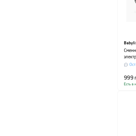
Babyli
Сменн
электр
X-Bla
Ост
999
Есть в 