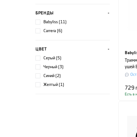
БРЕНДЫ
Babyliss (11)
Carrera (6)
ЦВЕТ
Babyli
серый (5)
Тримм
черный (3)
ушей 
Ост
синий (2)
желтый (1)
729
Есть в 