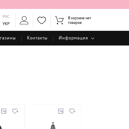
РУС
В корзине нет
товаров
УКР
газины
Контакты
Информация