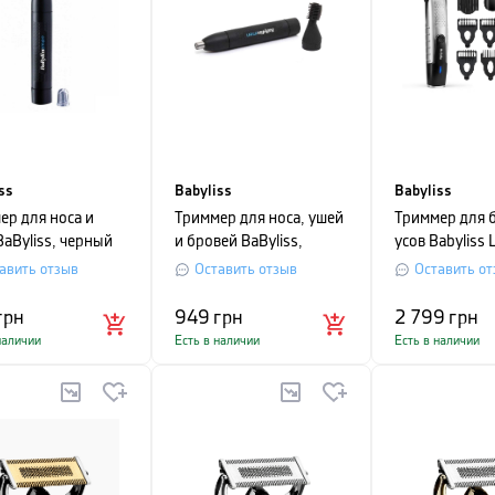
ss
Babyliss
Babyliss
ер для носа и
Триммер для носа, ушей
Триммер для 
BaByliss, черный
и бровей BaByliss,
усов Babyliss 
черный
Power
авить отзыв
Оставить отзыв
Оставить от
грн
949
грн
2 799
грн
наличии
Есть в наличии
Есть в наличии