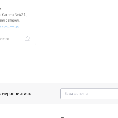
a
а Carrera №421,
вая батарея,
авить отзыв
аличии
х мероприятиях