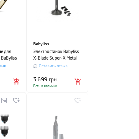
Babyliss
ие для
Электростанок Babyliss
 BaByliss
X-Blade Super-X Metal
Series Black Edition
зыв
Оставить отзыв
3 699
грн
Есть в наличии