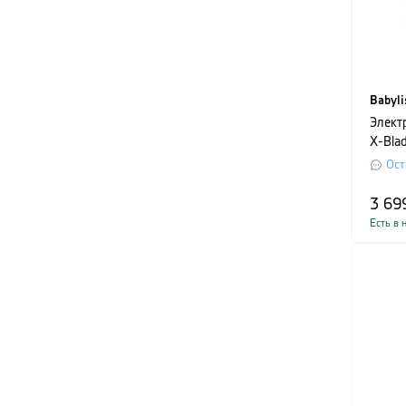
Babyli
Элект
X-Blad
Navy&
Ост
3 69
Есть в 