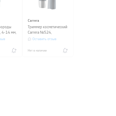
Carrera
бороды
Триммер косметический
, 4-14 мм,
Carrera №524,
й
нержавеющая сталь,
зыв
Оставить отзыв
 опция
насадки 4 мм, 8 мм,
 USB,
серый
Нет в наличии
сталь,