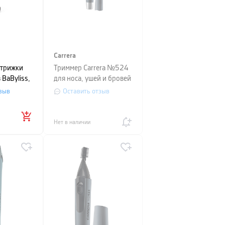
Carrera
стрижки
Триммер Carrera №524
 BaByliss,
для носа, ушей и бровей
со светодиодной
зыв
Оставить отзыв
подсветкой, черный
Нет в наличии