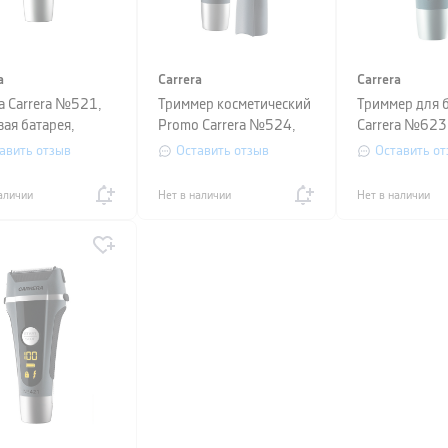
a
Carrera
Carrera
а Carrera №521,
Триммер косметический
Триммер для 
вая батарея,
Promo Carrera №524,
Carrera №623
нержавеющая сталь,
литий-ионны
авить отзыв
Оставить отзыв
Оставить от
насадки 4 мм, 8 мм,
аккумулятор,
серый
зарядки через
аличии
Нет в наличии
Нет в наличии
нержавеющая 
серый