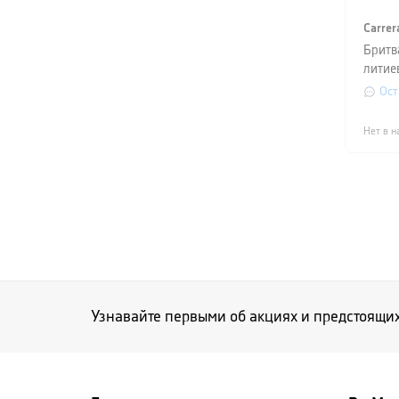
Carrer
Бритв
литие
серый
Ост
Нет в н
Узнавайте первыми об акциях и предстоящи