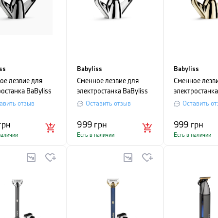
ss
Babyliss
Babyliss
ое лезвие для
Сменное лезвие для
Сменное лезв
останка BaByliss
электростанка BaByliss
электростанка
de
X-Blade
X-Blade
авить отзыв
Оставить отзыв
Оставить от
грн
999
грн
999
грн
наличии
Есть в наличии
Есть в наличии