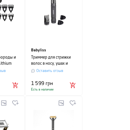
Babyliss
бороды и
Триммер для стрижки
Lithium
волос в носу, ушах и
бровях BaByliss, черный
зыв
Оставить отзыв
1 599
грн
Есть в наличии