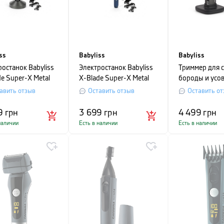
ss
Babyliss
Babyliss
ростанок Babyliss
Электростанок Babyliss
Триммер для 
e Super-X Metal
X-Blade Super-X Metal
бороды и усов
Gold Edition
Navy&Gold Edition
черный
авить отзыв
Оставить отзыв
Оставить от
9
грн
3 699
грн
4 499
грн
наличии
Есть в наличии
Есть в наличии