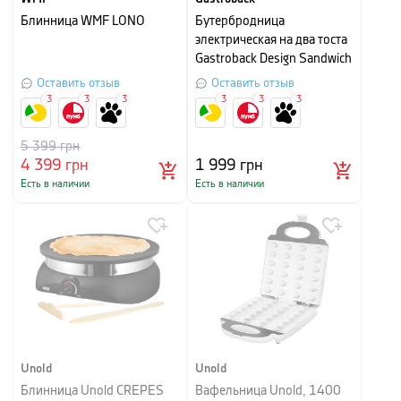
Блинница WMF LONO
Бутербродница
электрическая на два тоста
Gastroback Design Sandwich
Maker
Оставить отзыв
Оставить отзыв
3
3
3
3
3
3
5 399
грн
4 399
грн
1 999
грн
Есть в наличии
Есть в наличии
Unold
Unold
Блинница Unold CREPES
Вафельница Unold, 1400