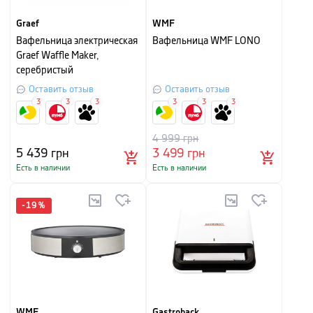
Graef
WMF
Вафельница электрическая
Вафельница WMF LONO
Graef Waffle Maker,
серебристый
Оставить отзыв
Оставить отзыв
3
3
3
3
3
3
4 999
грн
5 439
грн
3 499
грн
Есть в наличии
Есть в наличии
-
19
%
WMF
Gastroback