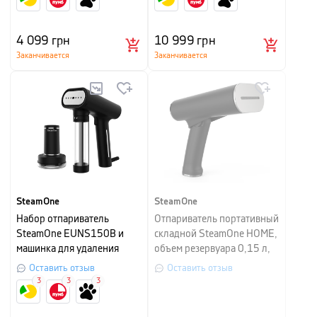
4 099
грн
10 999
грн
Заканчивается
Заканчивается
SteamOne
SteamOne
Набор отпариватель
Отпариватель портативный
SteamOne EUNS150B и
складной SteamOne HOME,
машинка для удаления
объем резервуара 0,15 л,
катышков SteamOne RP10
черный
Оставить отзыв
Оставить отзыв
3
3
3