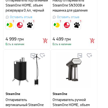
Отпариватель портативный
Набор отпариватель
SteamOne HOME, объем
SteamOne SN300B и
резервуара 0,4л, черный
машинка для удаления
катышков SteamOne RP10B
Оставить отзыв
Оставить отзыв
3
3
3
3
3
3
4 999
грн
4 499
грн
Есть в наличии
Есть в наличии
SteamOne
SteamOne
Отпариватель
Отпариватель ручной
вертикальный SteamOne
SteamOne HOME, объем