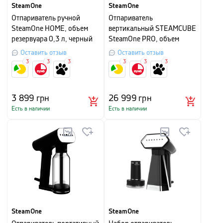
SteamOne
SteamOne
Отпариватель ручной
Отпариватель
SteamOne HOME, объем
вертикальный STEAMCUBE
резервуара 0,3 л, черный
SteamOne PRO, объем
резервуара 2,5л, черный
Оставить отзыв
Оставить отзыв
3
3
3
3
3
3
3 899
грн
26 999
грн
Есть в наличии
Есть в наличии
SteamOne
SteamOne