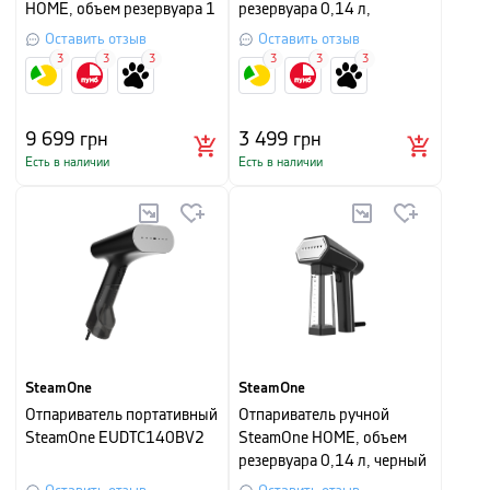
HOME, объем резервуара 1
резервуара 0,14 л,
л, черный,
антрацит
Оставить отзыв
Оставить отзыв
3
3
3
3
3
3
9 699
грн
3 499
грн
Есть в наличии
Есть в наличии
SteamOne
SteamOne
Отпариватель портативный
Отпариватель ручной
SteamOne EUDTC140BV2
SteamOne HOME, объем
резервуара 0,14 л, черный