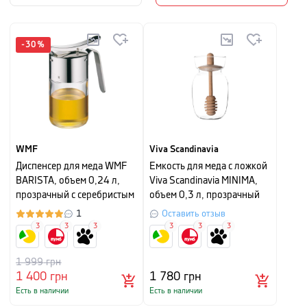
-
30
%
WMF
Viva Scandinavia
Диспенсер для меда WMF
Емкость для меда с ложкой
BARISTA, объем 0,24 л,
Viva Scandinavia MINIMA,
прозрачный с серебристым
объем 0,3 л, прозрачный
1
Оставить отзыв
3
3
3
3
3
3
1 999
грн
1 400
грн
1 780
грн
Есть в наличии
Есть в наличии