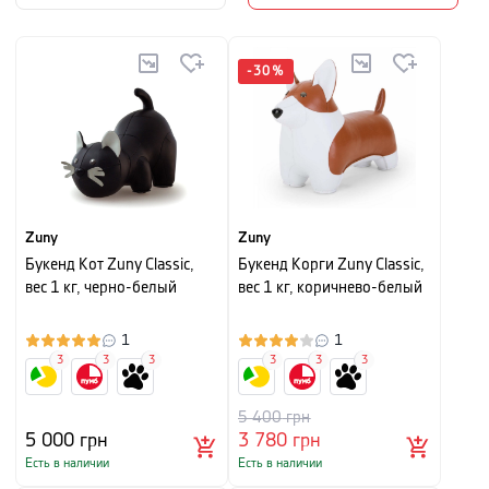
-
30
%
Zuny
Zuny
Букенд Кот Zuny Classic,
Букенд Корги Zuny Classic,
вес 1 кг, черно-белый
вес 1 кг, коричнево-белый
1
1
3
3
3
3
3
3
5 400
грн
5 000
грн
3 780
грн
Есть в наличии
Есть в наличии