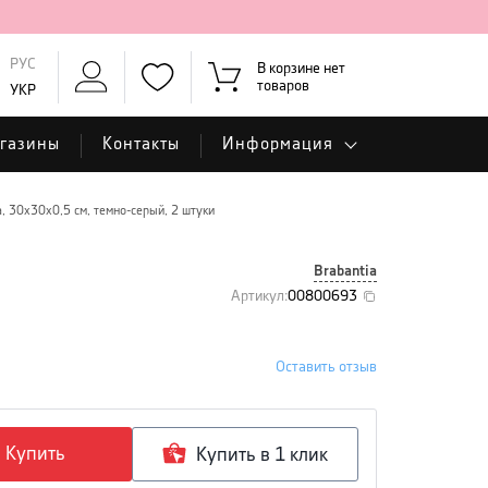
РУС
В корзине нет
товаров
УКР
газины
Контакты
Информация
, 30х30х0,5 см, темно-серый, 2 штуки
,
Brabantia
Артикул
:
00800693
Оставить отзыв
Купить
Купить в 1 клик