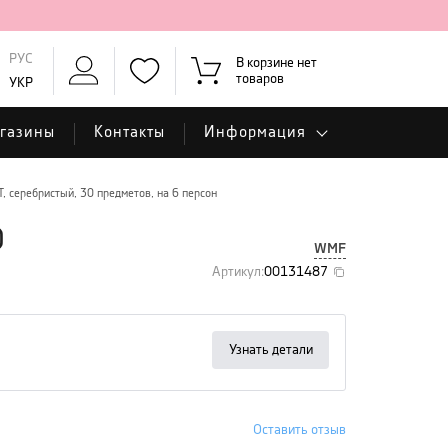
РУС
В корзине нет
товаров
УКР
газины
Контакты
Информация
 серебристый, 30 предметов, на 6 персон
0
WMF
Артикул
:
00131487
Узнать детали
Оставить отзыв