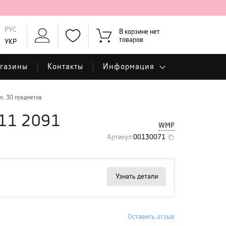
РУС
В корзине нет
товаров
УКР
газины
Контакты
Информация
n, 30 предметов
11 2091
WMF
Артикул
:
00130071
Узнать детали
Оставить отзыв