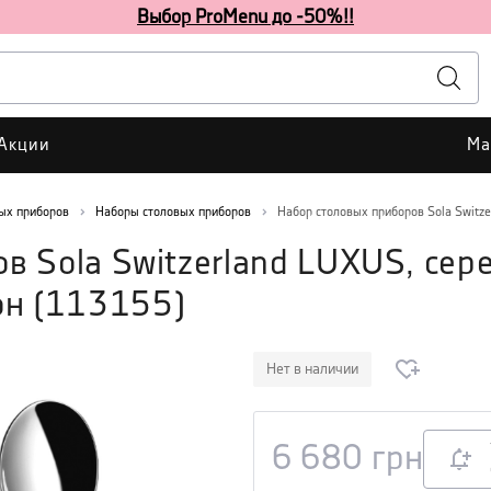
Выбор ProMenu до -50%!!
Акции
Ма
ых приборов
Наборы столовых приборов
Набор столовых приборов Sola Switze
в Sola Switzerland LUXUS, сер
он
(
113155
)
Нет в наличии
6 680
грн