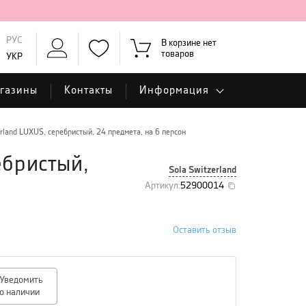
РУС
В корзине нет
товаров
УКР
газины
Контакты
Информация
rland LUXUS, серебристый, 24 предмета, на 6 персон
ебристый,
Sola Switzerland
Артикул
:
52900014
Оставить отзыв
Уведомить
о наличии