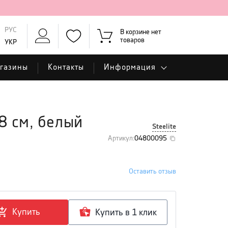
РУС
В корзине нет
товаров
УКР
газины
Контакты
Информация
8 см, белый
Steelite
Артикул
:
04800095
Оставить отзыв
Купить
Купить в 1 клик