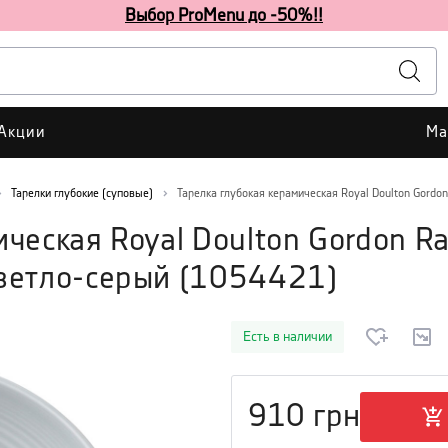
Выбор ProMenu до -50%!!
Акции
Ма
Тарелки глубокие (суповые)
Тарелка глубокая керамическая Royal Doulton Gordo
ическая Royal Doulton Gordon R
ветло-серый
(
1054421
)
Есть в наличии
910
грн