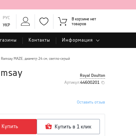
РУС
В корзине нет
товаров
УКР
газины
Контакты
Информация
n Ramsay MAZE, диаметр 24 см, светло-серый
amsay
Royal Doulton
Артикул
:
44600201
Оставить отзыв
Купить
Купить в 1 клик