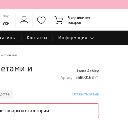
РУС
В корзине нет
товаров
УКР
газины
Контакты
Информация
 и птичками
ветами и
Laura Ashley
Артикул
:
55800168
одства
Оставить отзыв
е товары из категории