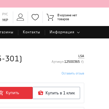
РУС
В корзине нет
товаров
УКР
газины
Контакты
Информация
LSA
5-301
)
Артикул
:
12500365
Оставить отзыв
Купить
Купить в 1 клик