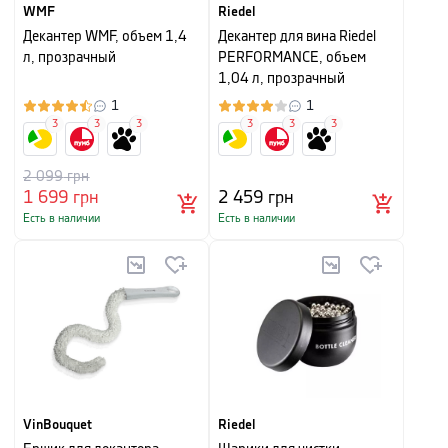
WMF
Riedel
Декантер WMF, объем 1,4
Декантер для вина Riedel
л, прозрачный
PERFORMANCE, объем
1,04 л, прозрачный
1
1
3
3
3
3
3
3
2 099
грн
1 699
грн
2 459
грн
Есть в наличии
Есть в наличии
VinBouquet
Riedel