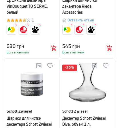
Ершик для декантера
Шарики для чистки
VinBouquet TO SERVE,
декантера Riedel
белый
Accessories
1
Оставить отзыв
3
3
3
3
3
3
680
грн
545
грн
Есть в наличии
Есть в наличии
-
20
%
Schott Zwiesel
Schott Zwiesel
Шарики для чистки
Декантер Schott Zwiesel
декантера Schott Zwiesel
Diva, объем 1 л,