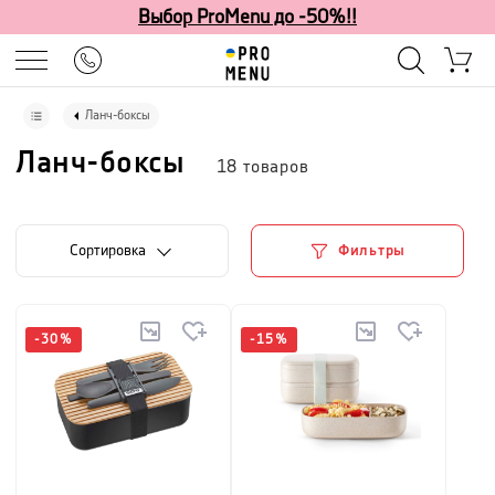
Выбор ProMenu до -50%!!
Ланч-боксы
Ланч-боксы
18
товаров
Cортировка
Фильтры
-
30
%
-
15
%