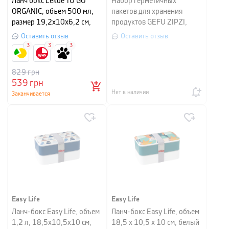
Ланч бокс Lekue TO GO
Набор герметичных
ORGANIC, объем 500 мл,
пакетов для хранения
размер 19,2х10х6,2 см,
продуктов GEFU ZIPZI,
бежевый
объем 0,35 л и 1 л, 2
Оставить отзыв
Оставить отзыв
предмета
3
3
3
829
грн
539
грн
Нет в наличии
Заканчивается
Easy Life
Easy Life
Ланч-бокс Easy Life, объем
Ланч-бокс Easy Life, объем
1,2 л, 18,5x10,5x10 см,
18,5 x 10,5 x 10 см, белый