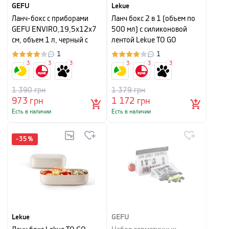
GEFU
Lekue
Ланч-бокс с приборами
Ланч бокс 2 в 1 (объем по
GEFU ENVIRO,19,5х12х7
500 мл) с силиконовой
см, объем 1 л, черный с
лентой Lekue TO GO
бежевым
ORGANIC, 19,2х10х11 см,
1
1
бежевый
3
3
3
3
3
3
1 390
грн
1 379
грн
973
грн
1 172
грн
Есть в наличии
Есть в наличии
-
35
%
Lekue
GEFU