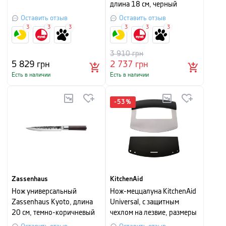
длина 18 см, черный
Оставить отзыв
Оставить отзыв
3
3
3
3
3
3
3 910
грн
5 829
грн
2 737
грн
Есть в наличии
Есть в наличии
-
53
%
Zassenhaus
KitchenAid
Нож универсальный
Нож-меццалуна KitchenAid
Zassenhaus Kyoto, длина
Universal, с защитным
20 см, темно-коричневый
чехлом на лезвие, размеры
15,2x2,4x11,6 см.