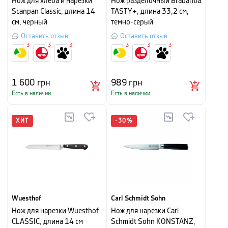
Нож для хлеба и нарезки
Нож разделочный Brabantia
Scanpan Classic, длина 14
TASTY+, длина 33,2 см,
см, черный
темно-серый
Оставить отзыв
Оставить отзыв
3
3
3
3
3
3
1 600
грн
989
грн
Есть в наличии
Есть в наличии
ХИТ
-
30
%
Wuesthof
Carl Schmidt Sohn
Нож для нарезки Wuesthof
Нож для нарезки Carl
CLASSIC, длина 14 см
Schmidt Sohn KONSTANZ,