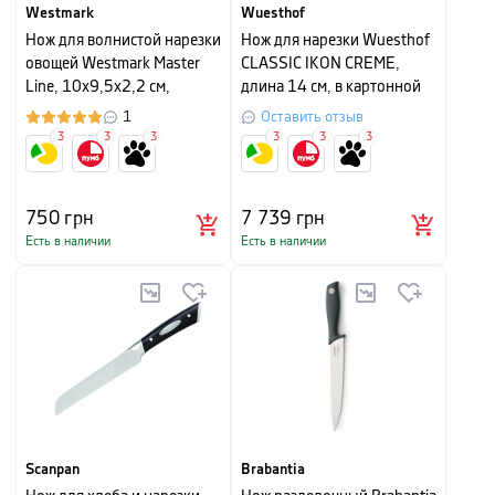
Westmark
Wuesthof
Нож для волнистой нарезки
Нож для нарезки Wuesthof
овощей Westmark Master
CLASSIC IKON CREME,
Line, 10x9,5x2,2 см,
длина 14 см, в картонной
серебристый
упаковке
1
Оставить отзыв
3
3
3
3
3
3
750
грн
7 739
грн
Есть в наличии
Есть в наличии
Scanpan
Brabantia