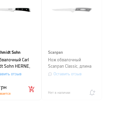
chmidt Sohn
Scanpan
бвалочный Carl
Нож обвалочный
dt Sohn HERNE,
Scanpan Classic, длина
 14 см, черный
14 см, черный
авить отзыв
Оставить отзыв
грн
Нет в наличии
ивается