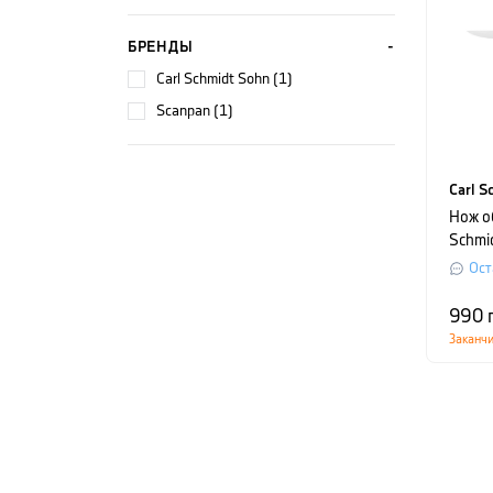
БРЕНДЫ
Carl Schmidt Sohn (1)
Scanpan (1)
Carl S
Нож о
Schmi
длина
Ост
990
Заканч