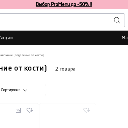
Выбор ProMenu до -50%!!
Акции
Ма
алочные (отделение от кости)
ие от кости)
2
товара
Cортировка