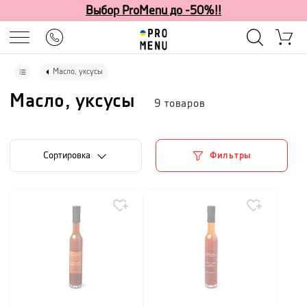
Выбор ProMenu до -50%!!
Масло, уксусы
Масло, уксусы
9
товаров
Cортировка
Фильтры