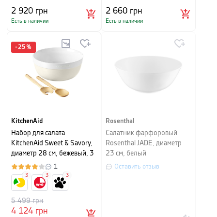
2 920
грн
2 660
грн
Есть в наличии
Есть в наличии
-
25
%
KitchenAid
Rosenthal
Набор для салата
Салатник фарфоровый
KitchenAid Sweet & Savory,
Rosenthal JADE, диаметр
диаметр 28 см, бежевый, 3
23 см, белый
предмета
1
Оставить отзыв
3
3
3
5 499
грн
4 124
грн