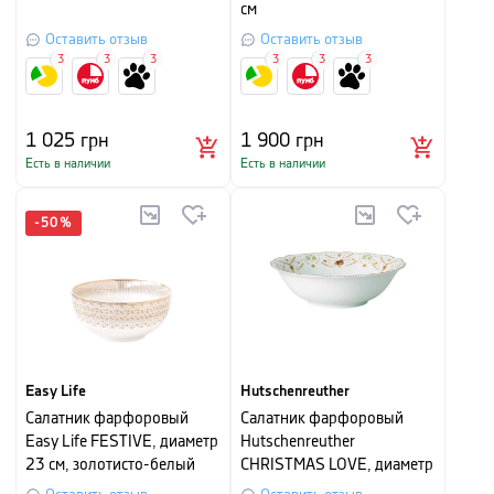
см
Оставить отзыв
Оставить отзыв
3
3
3
3
3
3
1 025
грн
1 900
грн
Есть в наличии
Есть в наличии
-
50
%
Easy Life
Hutschenreuther
Салатник фарфоровый
Салатник фарфоровый
Easy Life FESTIVE, диаметр
Hutschenreuther
23 см, золотисто-белый
CHRISTMAS LOVE, диаметр
23 см, белый с рисунком