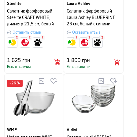
Steelite
Laura Ashley
Салатник фарфоровый
Салатник фарфоровый
Steelite CRAFT WHITE,
Laura Ashley BLUEPRINT,
диаметр 21,5 см, белый
23 см, белый с синими
розами
Оставить отзыв
Оставить отзыв
3
3
3
3
3
3
1 625
грн
1 800
грн
Есть в наличии
Есть в наличии
-
26
%
WMF
Vidivi