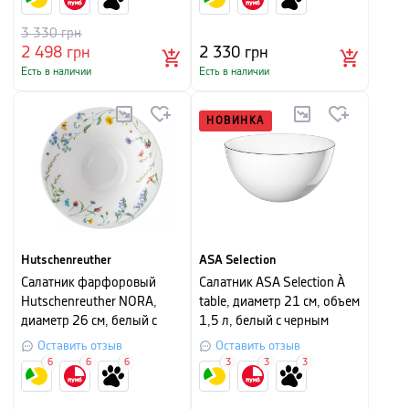
3 330
грн
2 498
грн
2 330
грн
Есть в наличии
Есть в наличии
НОВИНКА
Hutschenreuther
ASA Selection
Салатник фарфоровый
Салатник ASA Selection À
Hutschenreuther NORA,
table, диаметр 21 см, объем
диаметр 26 см, белый с
1,5 л, белый с черным
рисунком
Оставить отзыв
Оставить отзыв
6
6
6
3
3
3