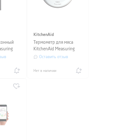
KitchenAid
хонный
Термометр для мяса
asuring
KitchenAid Measuring
зыв
Оставить отзыв
Нет в наличии