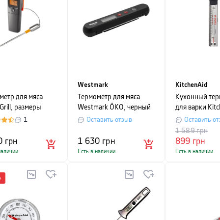
Westmark
KitchenAid
метр для мяса
Термометр для мяса
Кухонный тер
rill, размеры
Westmark ÖKO, черный
для варки Kit
 5 х 3 см,черный
Measuring
1
Оставить отзыв
Оставить от
1 589
грн
0
грн
1 630
грн
899
грн
наличии
Есть в наличии
Есть в наличии
%