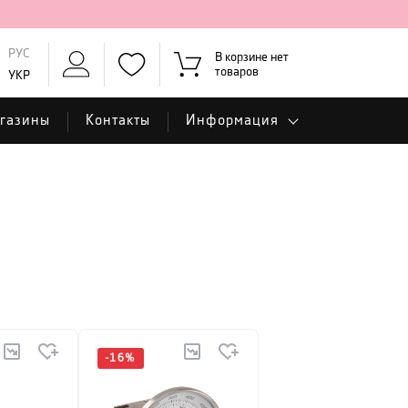
РУС
В корзине нет
товаров
УКР
газины
Контакты
Информация
-
16
%