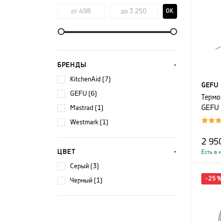
OK
БРЕНДЫ
KitchenAid (7)
GEFU
GEFU (6)
Термо
Mastrad (1)
GEFU G
24,3 х
Westmark (1)
2 95
ЦВЕТ
Есть в 
серый (3)
-
25
черный (1)