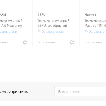
nAid
GEFU
Mastrad
метр кухонный
Термометр кухонный
Термометр дл
nAid Measuring
GEFU, серебристый
Mastrad TIMIN
MEASUREMEN
авить отзыв
Оставить отзыв
Оставить от
черный
аличии
Нет в наличии
Нет в наличии
х мероприятиях