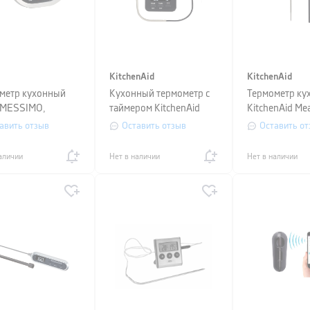
KitchenAid
KitchenAid
метр кухонный
Кухонный термометр с
Термометр ку
 MESSIMO,
таймером KitchenAid
KitchenAid Me
,5x13 см,
Measuring
авить отзыв
Оставить отзыв
Оставить от
ристый
аличии
Нет в наличии
Нет в наличии