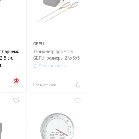
GEFU
я барбекю
Термометр для мяса
2,5 см,
GEFU, размеры 24х3х5
, ширина
см,
1
Оставить отзыв
ристый
Нет в наличии