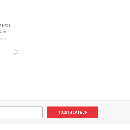
я мяса
G &
T,
зыв
ПОДПИСАТЬСЯ