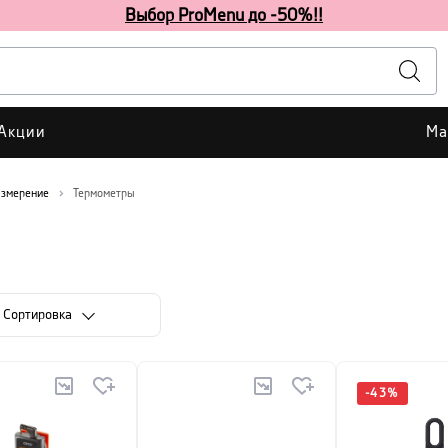
Выбор ProMenu до -50%!!
Акции
Ма
змерение
Термометры
Cортировка
-
43
%