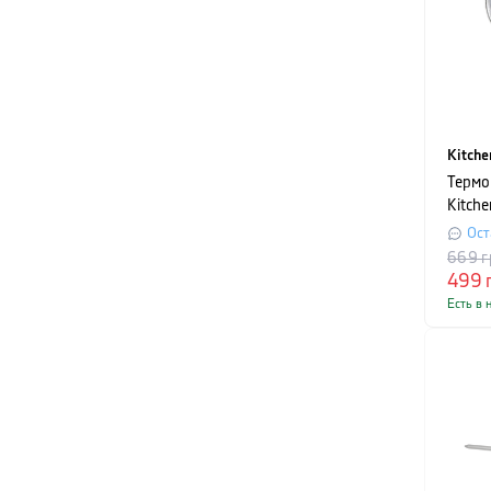
Kitche
Термо
Kitche
Ост
669
г
499
Есть в 