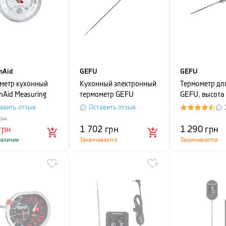
nAid
GEFU
GEFU
метр кухонный
Кухонный электронный
Термометр дл
nAid Measuring
термометр GEFU
GEFU, высота 
KITCHEN AIDS,
длина 22,9 см
авить отзыв
Оставить отзыв
серебристый
6,5 см, сереб
рн
грн
1 702
грн
1 290
грн
наличии
Заканчивается
Заканчивается