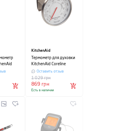
KitchenAid
мометр
Термометр для духовки
chenAid
KitchenAid Coreline
зыв
Оставить отзыв
1 029
грн
869
грн
Есть в наличии