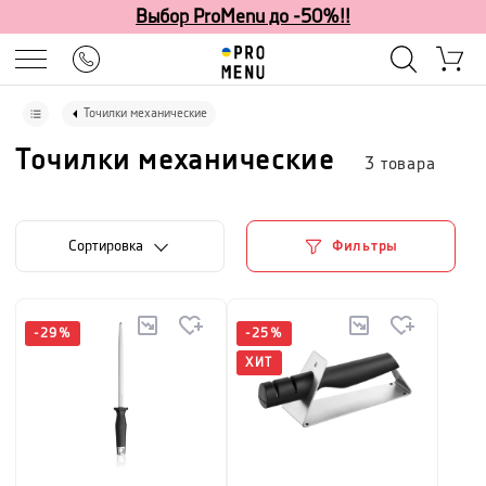
Выбор ProMenu до -50%!!
Точилки механические
Точилки механические
3
товара
Cортировка
Фильтры
-
29
%
-
25
%
ХИТ