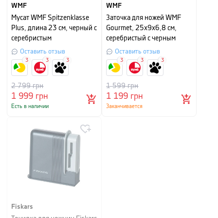
WMF
WMF
Мусат WMF Spitzenklasse
Заточка для ножей WMF
Plus, длина 23 см, черный с
Gourmet, 25х9х6,8 см,
серебристым
серебристый с черным
Оставить отзыв
Оставить отзыв
3
3
3
3
3
3
2 799
грн
1 599
грн
1 999
грн
1 199
грн
Есть в наличии
Заканчивается
Fiskars