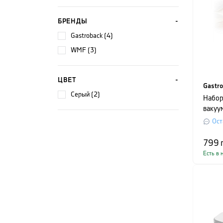
БРЕНДЫ
Gastroback (4)
WMF (3)
ЦВЕТ
Gastr
серый (2)
Набор
вакуу
20х30
Ост
799
Есть в 