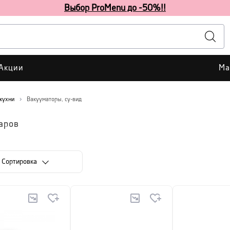
Выбор ProMenu до -50%!!
Акции
Ма
 кухни
Вакууматоры, су-вид
аров
Cортировка