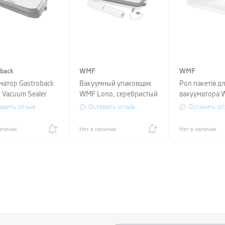
oback
WMF
WMF
матор Gastroback
Вакуумный упаковщик
Рол пакетів д
 Vacuum Sealer
WMF Lono, серебристый
вакууматора 
, 8,7x39,4x16,4 см
матовый
авить отзыв
Оставить отзыв
Оставить от
аличии
Нет в наличии
Нет в наличии