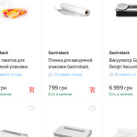
oback
Gastroback
Gastroback
 пакетов для
Пленка для вакуумной
Вакууматор Ga
мной упаковки,
упаковки Gastroback,
Design Vacuum
 см, 50 шт
ширина 20 см
Advanced Scal
авить отзыв
Оставить отзыв
Оставить от
38x8,9x14,6 
грн
799
грн
6 999
грн
наличии
Есть в наличии
Есть в наличии