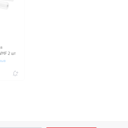
ля
WMF 2 шт
зыв