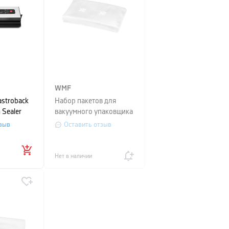
WMF
stroback
Набор пакетов для
 Sealer
вакуумного упаковщика
e,
WMF Lono, 20х30 см,
зыв
Оставить отзыв
см
прозрачный, 50шт
Нет в наличии