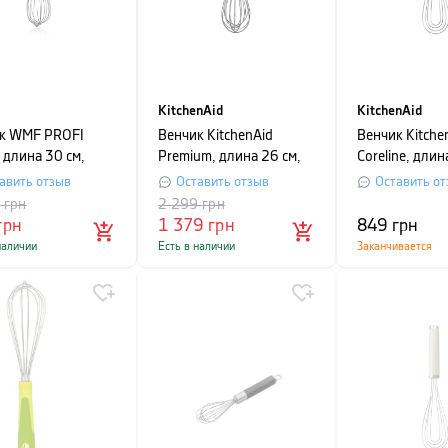
KitchenAid
KitchenAid
к WMF PROFI
Венчик KitchenAid
Венчик Kitche
 длина 30 см,
Premium, длина 26 см,
Coreline, длин
ристый
серебристый
красный
авить отзыв
Оставить отзыв
Оставить от
9
грн
2 299
грн
грн
1 379
грн
849
грн
наличии
Есть в наличии
Заканчивается