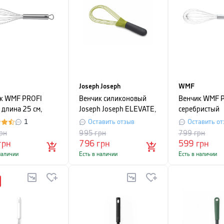
Joseph Joseph
WMF
к WMF PROFI
Венчик силиконовый
Венчик WMF Pr
 длина 25 см,
Joseph Joseph ELEVATE,
серебристый
ристый
серо-зеленый
1
Оставить отзыв
Оставить от
рн
995
грн
799
грн
грн
796
грн
599
грн
наличии
Есть в наличии
Есть в наличии