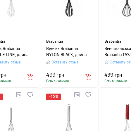
tia
Brabantia
Brabantia
к Brabantia
Венчик Brabantia
Венчик-ложка
LE LINE, длина
NYLON BLACK, длина
Brabantia TAS
см, серебристо-
27,6 см, черный
длина 26,3 см
авить отзыв
Оставить отзыв
Оставить от
грн
499
грн
439
грн
наличии
Есть в наличии
Есть в наличии
%
-
40
%