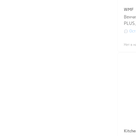
WMF
Венчи
PLUS,
сереб
Ост
Нет в н
Kitche