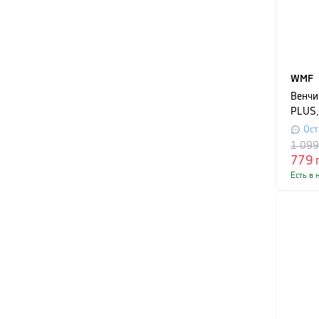
WMF
Венчи
PLUS,
сереб
Ост
1 09
779
Есть в 