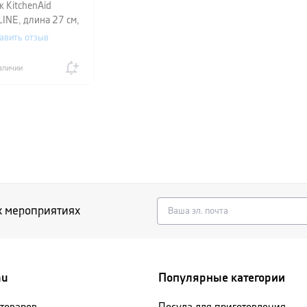
к KitchenAid
INE, длина 27 см,
й с красным
авить отзыв
аличии
х мероприятиях
nu
Популярные категории