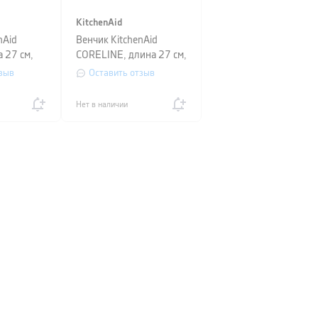
KitchenAid
nAid
Венчик KitchenAid
а 27 см,
CORELINE, длина 27 см,
черный с кремовым
зыв
Оставить отзыв
Нет в наличии