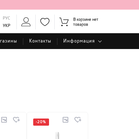
РУС
В корзине нет
товаров
УКР
газины
Контакты
Информация
-
20
%