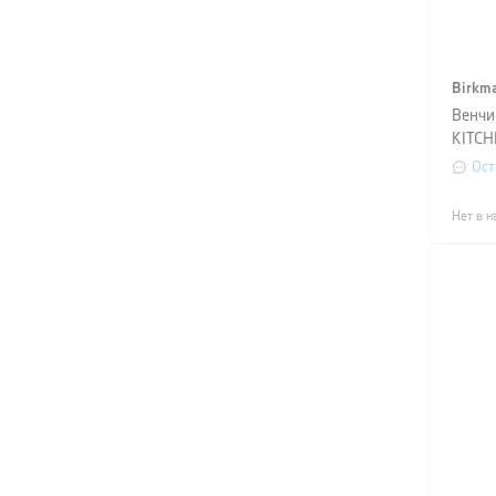
Birkm
Венчи
KITCH
зелен
Ост
Нет в н