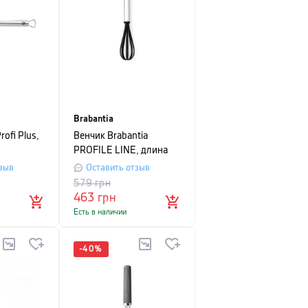
Brabantia
ofi Plus,
Венчик Brabantia
PROFILE LINE, длина
26 см, черный
зыв
Оставить отзыв
579
грн
463
грн
Есть в наличии
-
40
%