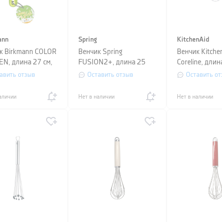
ann
Spring
KitchenAid
к Birkmann COLOR
Венчик Spring
Венчик Kitche
EN, длина 27 см,
FUSION2+, длина 25
Coreline, длин
ый
см, серо-черный
кремовый
авить отзыв
Оставить отзыв
Оставить от
аличии
Нет в наличии
Нет в наличии