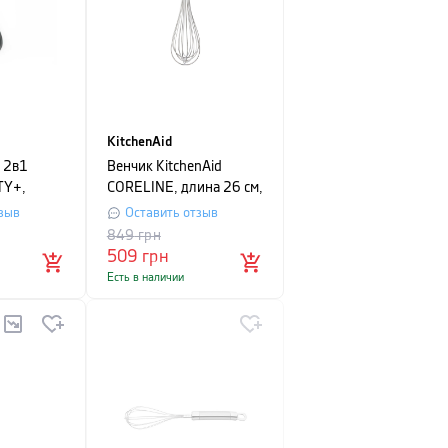
KitchenAid
 2в1
Венчик KitchenAid
TY+,
CORELINE, длина 26 см,
, зеленый
серый
зыв
Оставить отзыв
849
грн
509
грн
Есть в наличии