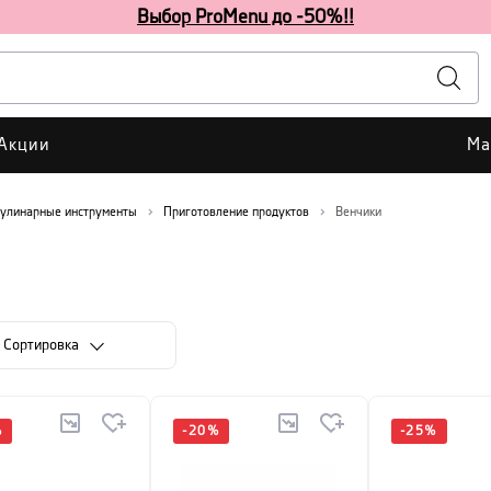
Выбор ProMenu до -50%!!
Акции
Ма
улинарные инструменты
Приготовление продуктов
Венчики
Cортировка
%
-
20
%
-
25
%