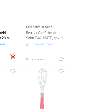
Carl Schmidt Sohn
nAid
Венчик Carl Schmidt
а 29 см,
Sohn EXQUISITE, длина
30,5 см, серебристый
зыв
Оставить отзыв
Нет в наличии