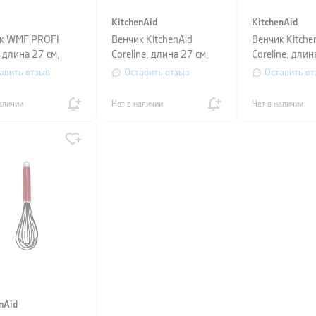
KitchenAid
KitchenAid
к WMF PROFI
Венчик KitchenAid
Венчик Kitche
 длина 27 см,
Coreline, длина 27 см,
Coreline, длин
ристый с черным
кремовый
красный
авить отзыв
Оставить отзыв
Оставить от
аличии
Нет в наличии
Нет в наличии
nAid