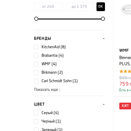
OK
БРЕНДЫ
KitchenAid (8)
WMF
Brabantia (4)
Венчи
WMF (4)
PLUS,
сереб
Birkmann (2)
999
г
Carl Schmidt Sohn (1)
759
Показать еще ↓
Есть в 
ЦВЕТ
ХИТ
серый (4)
черный (1)
зеленый (1)