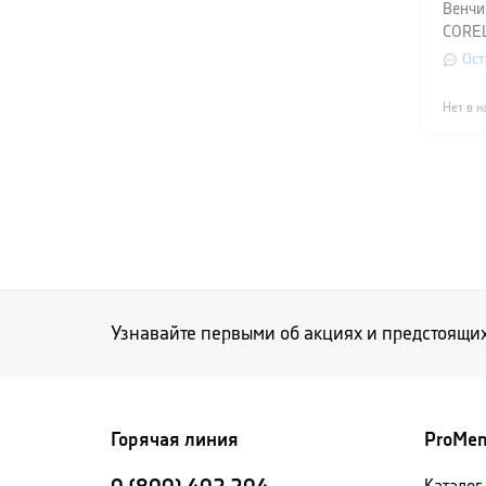
Венчи
COREL
черны
Ост
Нет в н
Узнавайте первыми об акциях и предстоящи
Горячая линия
ProMe