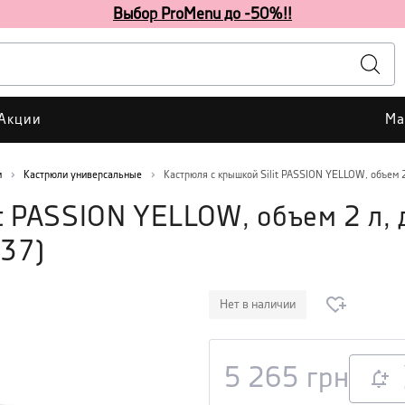
Выбор ProMenu до -50%!!
Акции
Ма
и
Кастрюли универсальные
Кастрюля с крышкой Silit PASSION YELLOW, объем 2
it PASSION YELLOW, объем 2 л,
137
)
Нет в наличии
5 265
грн