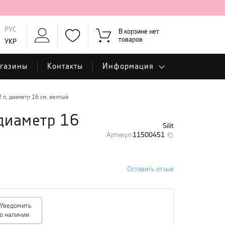
РУС
В корзине нет
товаров
УКР
газины
Контакты
Информация
 л, диаметр 16 см, желтый
 диаметр 16
Silit
Артикул
:
11500451
Оставить отзыв
Уведомить
о наличии