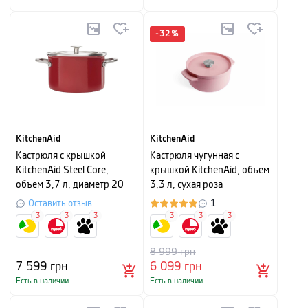
-
32
%
KitchenAid
KitchenAid
Кастрюля с крышкой
Кастрюля чугунная с
KitchenAid Steel Core,
крышкой KitchenAid, объем
объем 3,7 л, диаметр 20
3,3 л, сухая роза
см, красный
Оставить отзыв
1
3
3
3
3
3
3
8 999
грн
7 599
грн
6 099
грн
Есть в наличии
Есть в наличии