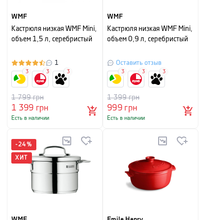
WMF
WMF
Кастрюля низкая WMF Mini,
Кастрюля низкая WMF Mini,
объем 1,5 л, серебристый
объем 0,9 л, серебристый
1
Оставить отзыв
3
3
3
3
3
3
1 799
грн
1 399
грн
1 399
грн
999
грн
Есть в наличии
Есть в наличии
-
24
%
ХИТ
WMF
Emile Henry