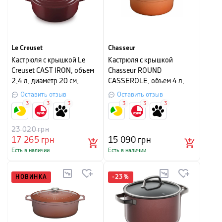
Le Creuset
Chasseur
Кастрюля с крышкой Le
Кастрюля с крышкой
Creuset CAST IRON, объем
Chasseur ROUND
2,4 л, диаметр 20 см,
CASSEROLE, объем 4 л,
гранат
диаметр 24 см,
Оставить отзыв
Оставить отзыв
мандариновый
3
3
3
3
3
3
23 020
грн
17 265
грн
15 090
грн
Есть в наличии
Есть в наличии
НОВИНКА
-
23
%