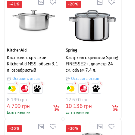
-
41
%
-
20
%
KitchenAid
Spring
Кастрюля с крышкой
Кастрюля с крышкой Spring
KitchenAid MSS, объем 3,1
FINESSE2+, диаметр 24
л, серебристый
см, объем 7,4 л,
серебристый
Оставить отзыв
Оставить отзыв
3
3
3
3
3
3
8 199
грн
12 670
грн
4 799
грн
10 136
грн
Есть в наличии
Есть в наличии
-
30
%
-
30
%