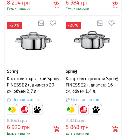
8 204
грн
6 384
грн
Есть в наличии
Есть в наличии
-
20
%
-
20
%
Spring
Spring
Кастрюля с крышкой Spring
Кастрюля с крышкой Spring
FINESSE2+, диаметр 20
FINESSE2+, диаметр 16
см, объем 2,7 л,
см, объем 1,4 л,
серебристый
серебристый
Оставить отзыв
Оставить отзыв
3
3
3
3
3
3
8 650
грн
7 310
грн
6 920
грн
5 848
грн
Есть в наличии
Есть в наличии