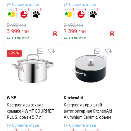
серебристый матовый
см, серебристый с красным
Оставить отзыв
Оставить отзыв
3
3
3
3
3
3
5 499
грн
9 499
грн
3 999
грн
7 399
грн
Есть в наличии
Есть в наличии
-
29
%
WMF
KitchenAid
Кастрюля высокая с
Кастрюля с крышкой
крышкой WMF GOURMET
антипригарная KitchenAid
PLUS, объем 5,7 л,
Aluminium Ceramic, объем
диаметр 24 см,
4,9 л, диаметр 24 см,
Оставить отзыв
Оставить отзыв
серебристый
черный
3
3
3
3
3
3