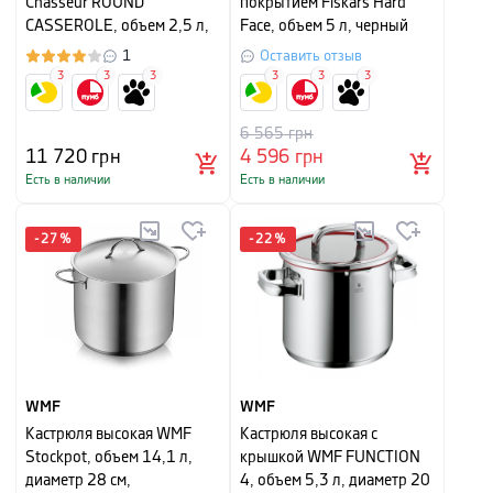
Chasseur ROUND
покрытием Fiskars Hard
CASSEROLE, объем 2,5 л,
Face, объем 5 л, черный
диаметр 20 см, сушеная
1
Оставить отзыв
роза
3
3
3
3
3
3
6 565
грн
11 720
грн
4 596
грн
Есть в наличии
Есть в наличии
-
27
%
-
22
%
WMF
WMF
Кастрюля высокая WMF
Кастрюля высокая с
Stockpot, объем 14,1 л,
крышкой WMF FUNCTION
диаметр 28 см,
4, объем 5,3 л, диаметр 20