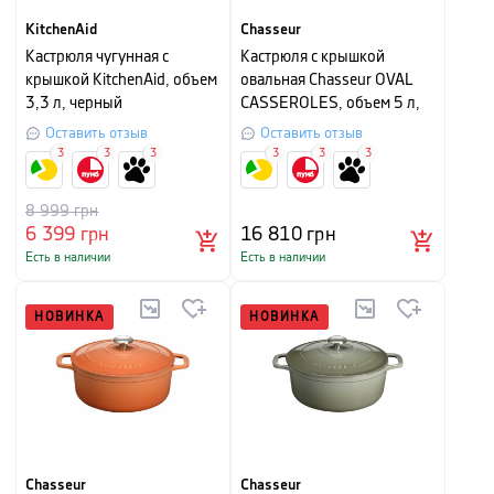
KitchenAid
Chasseur
Кастрюля чугунная с
Кастрюля с крышкой
крышкой KitchenAid, объем
овальная Chasseur OVAL
3,3 л, черный
CASSEROLES, объем 5 л,
диаметр 29 см,
Оставить отзыв
Оставить отзыв
мандариновый
3
3
3
3
3
3
8 999
грн
6 399
грн
16 810
грн
Есть в наличии
Есть в наличии
НОВИНКА
НОВИНКА
Chasseur
Chasseur