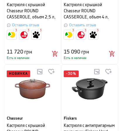
Кастрюля с крышкой
Кастрюля с крышкой
Chasseur ROUND
Chasseur ROUND
CASSEROLE, объем 2,5 л,
CASSEROLE, объем 4 л,
диаметр 20 см,
диаметр 24 см, пальмовый
Оставить отзыв
Оставить отзыв
мандариновый
зеленый
3
3
3
3
3
3
11 720
грн
15 090
грн
Есть в наличии
Есть в наличии
НОВИНКА
-
30
%
Chasseur
Fiskars
Кастрюля с крышкой
Кастрюля с антипригарным