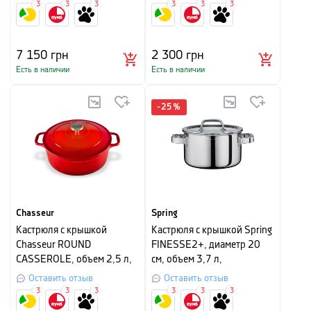
3
3
3
3
3
3
7 150
грн
2 300
грн
Есть в наличии
Есть в наличии
-
25
%
Chasseur
Spring
Кастрюля с крышкой
Кастрюля с крышкой Spring
Chasseur ROUND
FINESSE2+, диаметр 20
CASSEROLE, объем 2,5 л,
см, объем 3,7 л,
красный рубин
серебристый
Оставить отзыв
Оставить отзыв
3
3
3
3
3
3