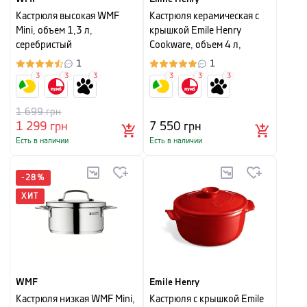
Кастрюля высокая WMF
Кастрюля керамическая с
Mini, объем 1,3 л,
крышкой Emile Henry
серебристый
Cookware, объем 4 л,
красный
1
1
3
3
3
3
3
3
1 699
грн
1 299
грн
7 550
грн
Есть в наличии
Есть в наличии
-
28
%
ХИТ
WMF
Emile Henry
Кастрюля низкая WMF Mini,
Кастрюля с крышкой Emile