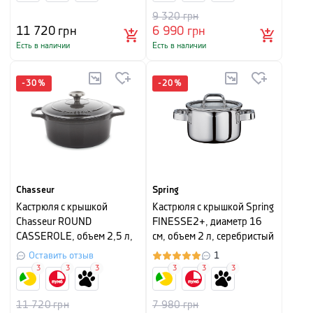
9 320
грн
11 720
грн
6 990
грн
Есть в наличии
Есть в наличии
-
30
%
-
20
%
Chasseur
Spring
Кастрюля с крышкой
Кастрюля с крышкой Spring
Chasseur ROUND
FINESSE2+, диаметр 16
CASSEROLE, объем 2,5 л,
см, объем 2 л, серебристый
черный
Оставить отзыв
1
3
3
3
3
3
3
11 720
грн
7 980
грн