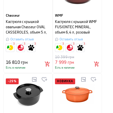
Chasseur
WMF
Кастрюля с крышкой
Кастрюля с крышкой WMF
овальная Chasseur OVAL
FUSIONTEC MINERAL,
CASSEROLES, объем 5 л,
объем 6,4 л, розовый
диаметр 29 см, сушеная
кварц
Оставить отзыв
Оставить отзыв
роза
3
3
3
3
3
3
10 399
грн
16 810
грн
7 999
грн
Есть в наличии
Есть в наличии
-
29
%
НОВИНКА