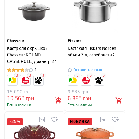
Chasseur
Fiskars
Кастрюля с крышкой
Кастрюля Fiskars Norden,
Chasseur ROUND
объем 3 л, серебристый
CASSEROLE, диаметр 24
см, объем 4 л, серебристо-
1
Оставить отзыв
черный
3
3
3
3
3
3
15 090
грн
9 835
грн
10 563
грн
6 885
грн
Есть в наличии
Есть в наличии
-
25
%
НОВИНКА