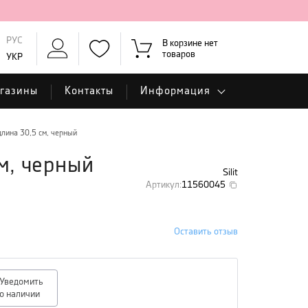
РУС
В корзине нет
товаров
УКР
газины
Контакты
Информация
лина 30,5 см, черный
м, черный
Silit
Артикул
:
11560045
Оставить отзыв
Уведомить
о наличии