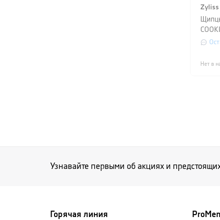
Zyliss
Щипцы
COOK
SERVI
Ост
Нет в н
Узнавайте первыми об акциях и предстоящи
Горячая линия
ProMe