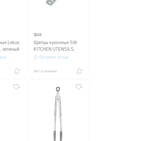
Silit
ые Lekue,
Щипцы кухонные Silit
, зеленый
KITCHEN UTENSILS,
длина 30,5 см, черный
зыв
Оставить отзыв
Нет в наличии