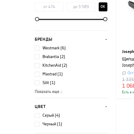
OK
БРЕНДЫ
Westmark (6)
Joseph
Brabantia (2)
Щипцы
KitchenAid (2)
Josep
4 x 6 
Ост
Mastrad (1)
зелен
1 33
Silit (1)
1 06
Показать еще ↓
Есть в 
ЦВЕТ
серый (4)
черный (1)