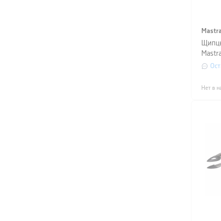
Mastr
Щипцы
Mastr
см
Ост
Нет в н