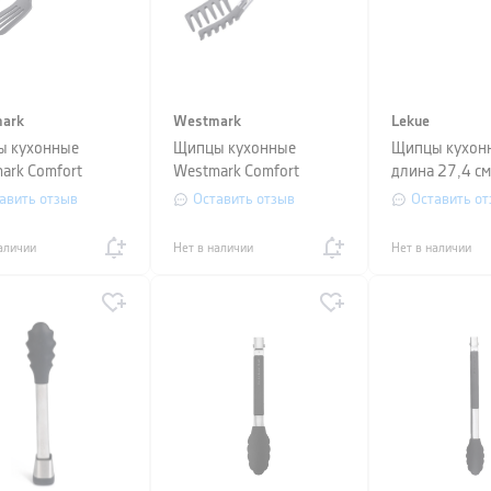
ark
Westmark
Lekue
 кухонные
Щипцы кухонные
Щипцы кухонн
ark Comfort
Westmark Comfort
длина 27,4 см
ne Maxi, длина 34
Silicone Maxi, длина
авить отзыв
Оставить отзыв
Оставить от
еребристый
32,5 см,
аличии
Нет в наличии
Нет в наличии