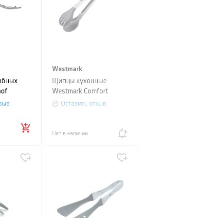
Westmark
ыбных
Щипцы кухонные
hof
Westmark Comfort
MS, длина
Silicone Maxi, длина
зыв
Оставить отзыв
истый
32,5 см, серебристый
Нет в наличии