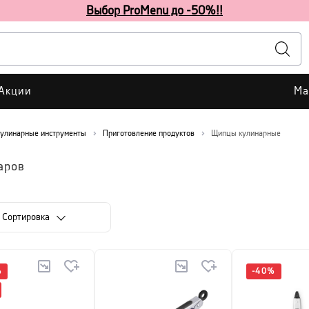
Выбор ProMenu до -50%!!
Акции
Ма
улинарные инструменты
Приготовление продуктов
Щипцы кулинарные
аров
Cортировка
%
-
40
%