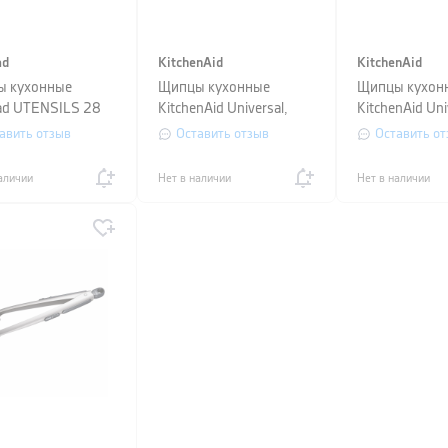
ad
KitchenAid
KitchenAid
 кухонные
Щипцы кухонные
Щипцы кухон
ad UTENSILS 28
KitchenAid Universal,
KitchenAid Uni
длина 24 см
длина 30 см
авить отзыв
Оставить отзыв
Оставить от
аличии
Нет в наличии
Нет в наличии