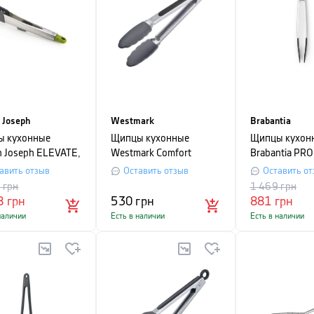
 Joseph
Westmark
Brabantia
 кухонные
Щипцы кухонные
Щипцы кухон
h Joseph ELEVATE,
Westmark Comfort
Brabantia PRO
x 30,5 см, серый с
Silicone Midi, длина 27
LINE, длина 2
авить отзыв
Оставить отзыв
Оставить от
ым
см, серебристый
черный
5
грн
1 469
грн
8
грн
530
грн
881
грн
наличии
Есть в наличии
Есть в наличии