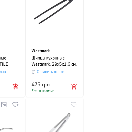
Westmark
ные
Щипцы кухонные
FILE
Westmark, 29х5х1,6 см,
9 см,
черный
зыв
Оставить отзыв
475
грн
Есть в наличии