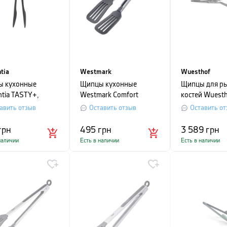
tia
Westmark
Wuesthof
 кухонные
Щипцы кухонные
Щипцы для р
ntia TASTY+,
Westmark Comfort
костей Wuest
 29,2 см, серый
Silicone Mini, длина 26,5
GOURMET ITE
авить отзыв
Оставить отзыв
Оставить от
см, серебристый
18 см, серебр
грн
495
грн
3 589
грн
наличии
Есть в наличии
Есть в наличии