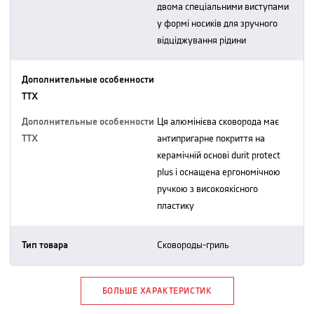
двома спеціальними виступами
у формі носиків для зручного
відціджування рідини
Дополнительные особенности
ТТХ
Дополнительные особенности
ця алюмінієва сковорода має
ТТХ
антипригарне покриття на
керамічній основі durit protect
plus і оснащена ергономічною
ручкою з високоякісного
пластику
Тип товара
сковороды-гриль
БОЛЬШЕ ХАРАКТЕРИСТИК