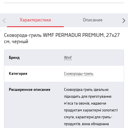
Характеристики
Описание
Сковорода-гриль WMF PERMADUR PREMIUM, 27х27
см, черный
Бренд
wmf
Категория
сковороды-гриль
Расширенное описание
сковорідка гриль ідеально
підходить для приготування
м'яса та овочів, надаючи
продуктам характерні золотисті
смуги, характерні для гриль-
продуктів. вона обладнана