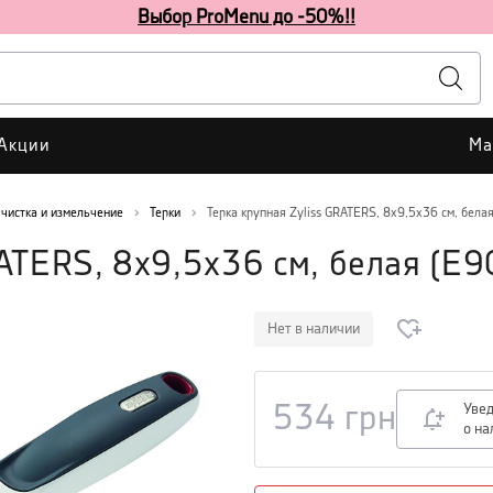
Выбор ProMenu до -50%!!
Акции
Ма
чистка и измельчение
Терки
Терка крупная Zyliss GRATERS, 8x9,5x36 см, бела
RATERS, 8x9,5x36 см, белая
(
E9
Нет в наличии
Уве
534
грн
о на