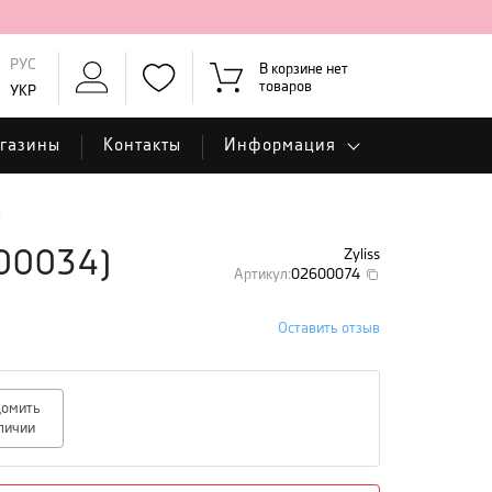
РУС
В корзине нет
товаров
УКР
газины
Контакты
Информация
я
Zyliss
00034
)
Артикул
:
02600074
Оставить отзыв
домить
личии